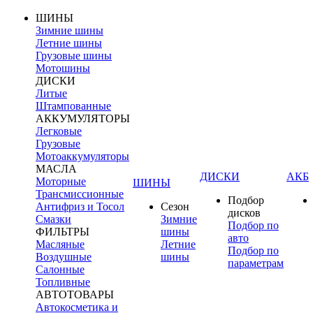
ШИНЫ
Зимние шины
Летние шины
Грузовые шины
Мотошины
ДИСКИ
Литые
Штампованные
АККУМУЛЯТОРЫ
Легковые
Грузовые
Мотоаккумуляторы
МАСЛА
ДИСКИ
АКБ
Моторные
ШИНЫ
Трансмиссионные
Подбор
Антифриз и Тосол
Сезон
дисков
Смазки
Зимние
Подбор по
ФИЛЬТРЫ
шины
авто
Масляные
Летние
Подбор по
Воздушные
шины
параметрам
Салонные
Топливные
АВТОТОВАРЫ
Автокосметика и