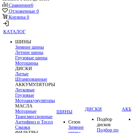
Сравнение
0
Отложенные
0
Корзина
0
КАТАЛОГ
ШИНЫ
Зимние шины
Летние шины
Грузовые шины
Мотошины
ДИСКИ
Литые
Штампованные
АККУМУЛЯТОРЫ
Легковые
Грузовые
Мотоаккумуляторы
МАСЛА
ДИСКИ
АКБ
Моторные
ШИНЫ
Трансмиссионные
Подбор
Антифриз и Тосол
Сезон
дисков
Смазки
Зимние
Подбор по
ФИЛЬТРЫ
шины