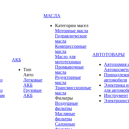
МАСЛА
Категории масел
Моторные масла
Гидравлические
масла
Компрессорные
масла
АВТОТОВАРЫ
Масло для
АКБ
мототехники
Автохимия 
Промывочные
Тип
Автокосмет
масла
Авто
Принадлежн
Редукторные
по
Легковые
автомобиля
масла
АКБ
Электрика и
Трансмиссионные
по
Грузовые
для автомоб
масла
ам
АКБ
Инструмент
Фильтры
Электроинс
Воздушные
фильтры
Масляные
фильтры
Салонные