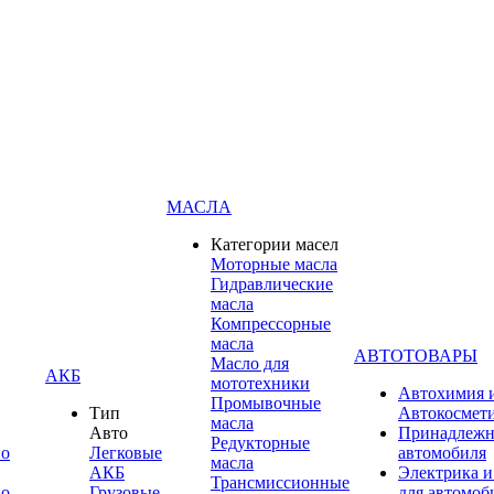
МАСЛА
Категории масел
Моторные масла
Гидравлические
масла
Компрессорные
масла
АВТОТОВАРЫ
Масло для
АКБ
мототехники
Автохимия 
Промывочные
Тип
Автокосмет
масла
Авто
Принадлежн
Редукторные
по
Легковые
автомобиля
масла
АКБ
Электрика и
Трансмиссионные
по
Грузовые
для автомоб