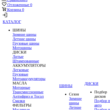
Отложенные
0
Корзина
0
КАТАЛОГ
ШИНЫ
Зимние шины
Летние шины
Грузовые шины
Мотошины
ДИСКИ
Литые
Штампованные
АККУМУЛЯТОРЫ
Легковые
Грузовые
Мотоаккумуляторы
МАСЛА
ДИСКИ
ШИНЫ
Моторные
Трансмиссионные
Подбор
Сезон
Антифриз и Тосол
дисков
Зимние
Смазки
Подбор 
шины
ФИЛЬТРЫ
авто
Летние
Масляные
Подбор 