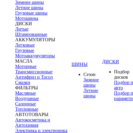
Зимние шины
Летние шины
Грузовые шины
Мотошины
ДИСКИ
Литые
Штампованные
АККУМУЛЯТОРЫ
Легковые
Грузовые
Мотоаккумуляторы
МАСЛА
ДИСКИ
ШИНЫ
Моторные
Трансмиссионные
Подбор
Сезон
Антифриз и Тосол
дисков
Зимние
Смазки
Подбор 
шины
ФИЛЬТРЫ
авто
Летние
Масляные
Подбор 
шины
Воздушные
параметр
Салонные
Топливные
АВТОТОВАРЫ
Автокосметика и
Автохимия
Электрика и электроника