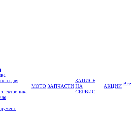
и
ика
ости для
ЗАПИСЬ
Все
МОТО
ЗАПЧАСТИ
НА
АКЦИИ
 электроника
СЕРВИС
иля
трумент