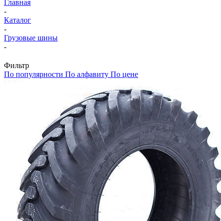
Главная
-
Каталог
-
Грузовые шины
-
Фильтр
По популярности
По алфавиту
По цене