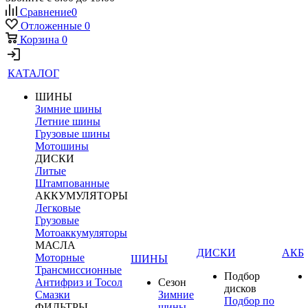
Сравнение
0
Отложенные
0
Корзина
0
КАТАЛОГ
ШИНЫ
Зимние шины
Летние шины
Грузовые шины
Мотошины
ДИСКИ
Литые
Штампованные
АККУМУЛЯТОРЫ
Легковые
Грузовые
Мотоаккумуляторы
МАСЛА
ДИСКИ
АКБ
Моторные
ШИНЫ
Трансмиссионные
Подбор
Антифриз и Тосол
Сезон
дисков
Смазки
Зимние
Подбор по
ФИЛЬТРЫ
шины