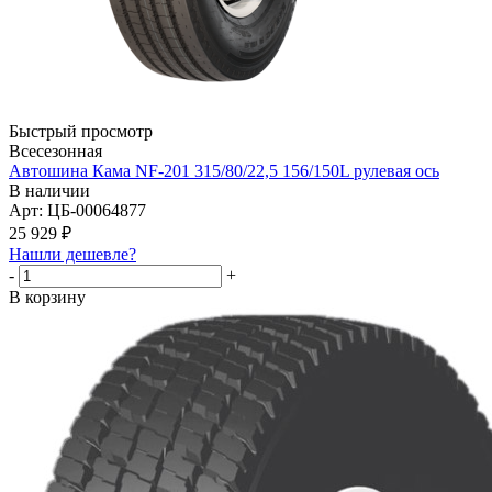
Быстрый просмотр
Всесезонная
Автошина Кама NF-201 315/80/22,5 156/150L рулевая ось
В наличии
Арт: ЦБ-00064877
25 929
₽
Нашли дешевле?
-
+
В корзину