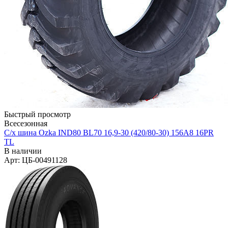
Быстрый просмотр
Всесезонная
С/х шина Ozka IND80 BL70 16,9-30 (420/80-30) 156A8 16PR
ТL
В наличии
Арт: ЦБ-00491128