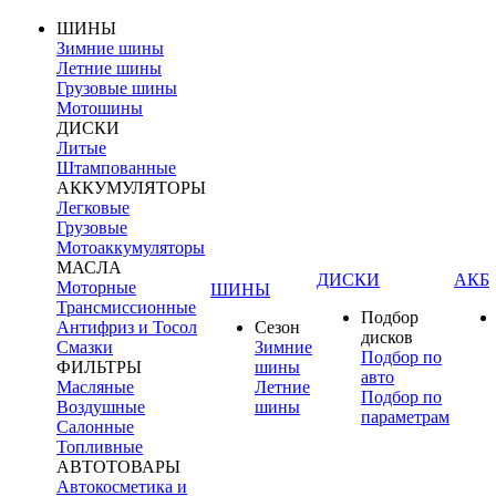
ШИНЫ
Зимние шины
Летние шины
Грузовые шины
Мотошины
ДИСКИ
Литые
Штампованные
АККУМУЛЯТОРЫ
Легковые
Грузовые
Мотоаккумуляторы
МАСЛА
ДИСКИ
АКБ
Моторные
ШИНЫ
Трансмиссионные
Подбор
Антифриз и Тосол
Сезон
дисков
Смазки
Зимние
Подбор по
ФИЛЬТРЫ
шины
авто
Масляные
Летние
Подбор по
Воздушные
шины
параметрам
Салонные
Топливные
АВТОТОВАРЫ
Автокосметика и