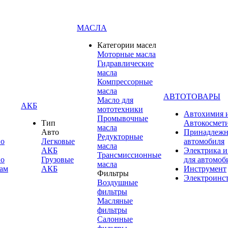
МАСЛА
Категории масел
Моторные масла
Гидравлические
масла
Компрессорные
масла
АВТОТОВАРЫ
Масло для
АКБ
мототехники
Автохимия 
Промывочные
Тип
Автокосмет
масла
Авто
Принадлежн
Редукторные
по
Легковые
автомобиля
масла
АКБ
Электрика и
Трансмиссионные
по
Грузовые
для автомоб
масла
ам
АКБ
Инструмент
Фильтры
Электроинс
Воздушные
фильтры
Масляные
фильтры
Салонные