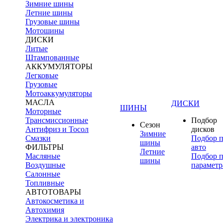
Зимние шины
Летние шины
Грузовые шины
Мотошины
ДИСКИ
Литые
Штампованные
АККУМУЛЯТОРЫ
Легковые
Грузовые
Мотоаккумуляторы
МАСЛА
ДИСКИ
ШИНЫ
Моторные
Трансмиссионные
Подбор
Сезон
Антифриз и Тосол
дисков
Зимние
Смазки
Подбор 
шины
ФИЛЬТРЫ
авто
Летние
Масляные
Подбор 
шины
Воздушные
параметр
Салонные
Топливные
АВТОТОВАРЫ
Автокосметика и
Автохимия
Электрика и электроника