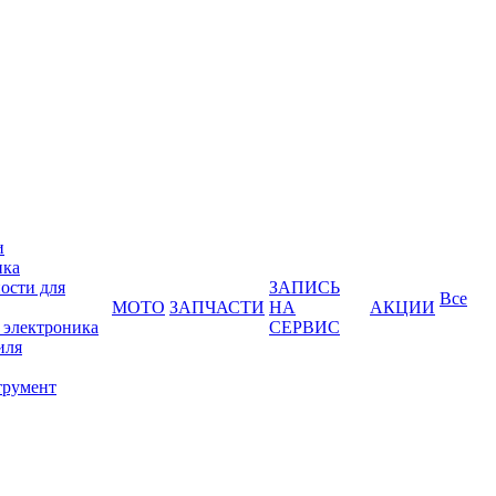
и
ика
ости для
ЗАПИСЬ
Все
МОТО
ЗАПЧАСТИ
НА
АКЦИИ
 электроника
СЕРВИС
иля
трумент