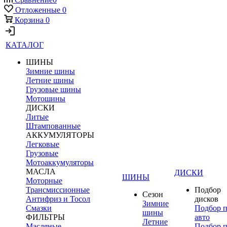
Отложенные
0
Корзина
0
КАТАЛОГ
ШИНЫ
Зимние шины
Летние шины
Грузовые шины
Мотошины
ДИСКИ
Литые
Штампованные
АККУМУЛЯТОРЫ
Легковые
Грузовые
Мотоаккумуляторы
МАСЛА
ДИСКИ
ШИНЫ
Моторные
Трансмиссионные
Подбор
Сезон
Антифриз и Тосол
дисков
Зимние
Смазки
Подбор 
шины
ФИЛЬТРЫ
авто
Летние
Масляные
Подбор 