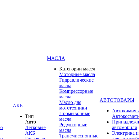
МАСЛА
Категории масел
Моторные масла
Гидравлические
масла
Компрессорные
масла
АВТОТОВАРЫ
Масло для
АКБ
мототехники
Автохимия 
Промывочные
Тип
Автокосмет
масла
Авто
Принадлежн
Редукторные
по
Легковые
автомобиля
масла
АКБ
Электрика и
Трансмиссионные
по
Грузовые
для автомоб