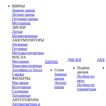
ШИНЫ
Зимние шины
Летние шины
Грузовые шины
Мотошины
ДИСКИ
Литые
Штампованные
АККУМУЛЯТОРЫ
Легковые
Грузовые
Мотоаккумуляторы
МАСЛА
ДИСКИ
АКБ
Моторные
ШИНЫ
Трансмиссионные
Подбор
Антифриз и Тосол
Сезон
дисков
Смазки
Зимние
Подбор по
ФИЛЬТРЫ
шины
авто
Масляные
Летние
Подбор по
Воздушные
шины
параметрам
Салонные
Топливные
АВТОТОВАРЫ
Автокосметика и