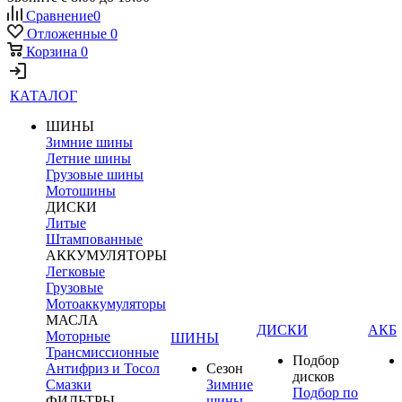
Сравнение
0
Отложенные
0
Корзина
0
КАТАЛОГ
ШИНЫ
Зимние шины
Летние шины
Грузовые шины
Мотошины
ДИСКИ
Литые
Штампованные
АККУМУЛЯТОРЫ
Легковые
Грузовые
Мотоаккумуляторы
МАСЛА
ДИСКИ
АКБ
Моторные
ШИНЫ
Трансмиссионные
Подбор
Антифриз и Тосол
Сезон
дисков
Смазки
Зимние
Подбор по
ФИЛЬТРЫ
шины