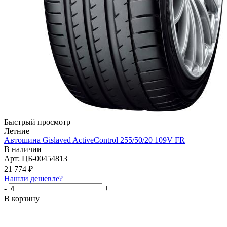
Быстрый просмотр
Летние
Автошина Gislaved ActiveControl 255/50/20 109V FR
В наличии
Арт: ЦБ-00454813
21 774
₽
Нашли дешевле?
-
+
В корзину