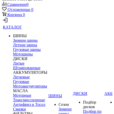
Сравнение
0
Отложенные
0
Корзина
0
КАТАЛОГ
ШИНЫ
Зимние шины
Летние шины
Грузовые шины
Мотошины
ДИСКИ
Литые
Штампованные
АККУМУЛЯТОРЫ
Легковые
Грузовые
Мотоаккумуляторы
МАСЛА
ДИСКИ
АКБ
Моторные
ШИНЫ
Трансмиссионные
Подбор
Антифриз и Тосол
Сезон
дисков
Смазки
Зимние
Подбор по
ФИЛЬТРЫ
шины