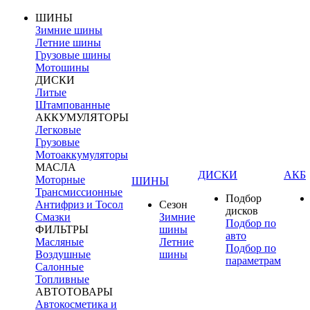
ШИНЫ
Зимние шины
Летние шины
Грузовые шины
Мотошины
ДИСКИ
Литые
Штампованные
АККУМУЛЯТОРЫ
Легковые
Грузовые
Мотоаккумуляторы
МАСЛА
ДИСКИ
АКБ
Моторные
ШИНЫ
Трансмиссионные
Подбор
Антифриз и Тосол
Сезон
дисков
Смазки
Зимние
Подбор по
ФИЛЬТРЫ
шины
авто
Масляные
Летние
Подбор по
Воздушные
шины
параметрам
Салонные
Топливные
АВТОТОВАРЫ
Автокосметика и