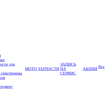
и
ика
ости для
ЗАПИСЬ
Все
МОТО
ЗАПЧАСТИ
НА
АКЦИИ
 электроника
СЕРВИС
иля
трумент