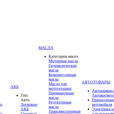
МАСЛА
Категории масел
Моторные масла
Гидравлические
масла
Компрессорные
масла
АВТОТОВАРЫ
Масло для
АКБ
мототехники
Автохимия 
Промывочные
Тип
Автокосмет
масла
Авто
Принадлежн
Редукторные
по
Легковые
автомобиля
масла
АКБ
Электрика и
Трансмиссионные
по
Грузовые
для автомоб