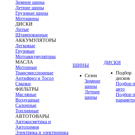
Зимние шины
Летние шины
Грузовые шины
Мотошины
ДИСКИ
Литые
Штампованные
АККУМУЛЯТОРЫ
Легковые
Грузовые
Мотоаккумуляторы
МАСЛА
ДИСКИ
ШИНЫ
Моторные
Трансмиссионные
Подбор
Сезон
Антифриз и Тосол
дисков
Зимние
Смазки
Подбор 
шины
ФИЛЬТРЫ
авто
Летние
Масляные
Подбор 
шины
Воздушные
параметр
Салонные
Топливные
АВТОТОВАРЫ
Автокосметика и
Автохимия
Электрика и электроника