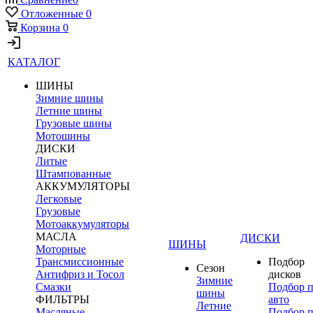
Отложенные
0
Корзина
0
КАТАЛОГ
ШИНЫ
Зимние шины
Летние шины
Грузовые шины
Мотошины
ДИСКИ
Литые
Штампованные
АККУМУЛЯТОРЫ
Легковые
Грузовые
Мотоаккумуляторы
МАСЛА
ДИСКИ
ШИНЫ
Моторные
Трансмиссионные
Подбор
Сезон
Антифриз и Тосол
дисков
Зимние
Смазки
Подбор 
шины
ФИЛЬТРЫ
авто
Летние
Масляные
Подбор 