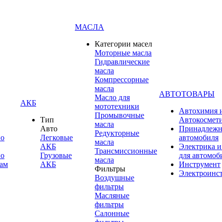
МАСЛА
Категории масел
Моторные масла
Гидравлические
масла
Компрессорные
масла
АВТОТОВАРЫ
Масло для
АКБ
мототехники
Автохимия 
Промывочные
Тип
Автокосмет
масла
Авто
Принадлежн
Редукторные
по
Легковые
автомобиля
масла
АКБ
Электрика и
Трансмиссионные
по
Грузовые
для автомоб
масла
ам
АКБ
Инструмент
Фильтры
Электроинс
Воздушные
фильтры
Масляные
фильтры
Салонные