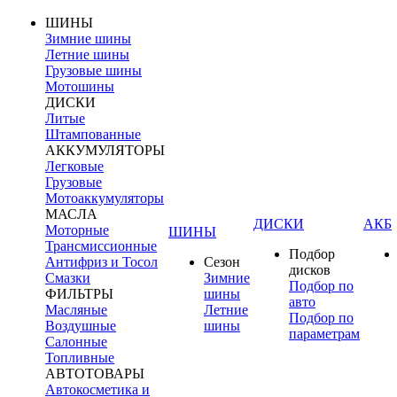
ШИНЫ
Зимние шины
Летние шины
Грузовые шины
Мотошины
ДИСКИ
Литые
Штампованные
АККУМУЛЯТОРЫ
Легковые
Грузовые
Мотоаккумуляторы
МАСЛА
ДИСКИ
АКБ
Моторные
ШИНЫ
Трансмиссионные
Подбор
Антифриз и Тосол
Сезон
дисков
Смазки
Зимние
Подбор по
ФИЛЬТРЫ
шины
авто
Масляные
Летние
Подбор по
Воздушные
шины
параметрам
Салонные
Топливные
АВТОТОВАРЫ
Автокосметика и