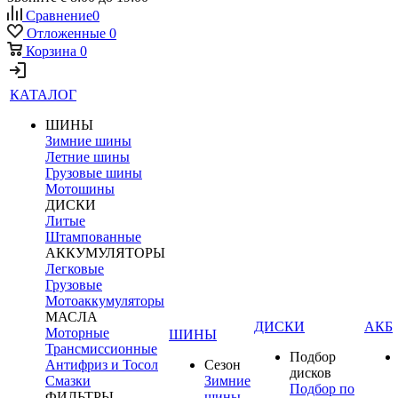
Сравнение
0
Отложенные
0
Корзина
0
КАТАЛОГ
ШИНЫ
Зимние шины
Летние шины
Грузовые шины
Мотошины
ДИСКИ
Литые
Штампованные
АККУМУЛЯТОРЫ
Легковые
Грузовые
Мотоаккумуляторы
МАСЛА
ДИСКИ
АКБ
Моторные
ШИНЫ
Трансмиссионные
Подбор
Антифриз и Тосол
Сезон
дисков
Смазки
Зимние
Подбор по
ФИЛЬТРЫ
шины