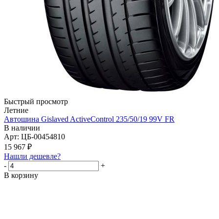
Быстрый просмотр
Летние
Автошина Gislaved ActiveControl 235/50/19 99V FR
В наличии
Арт: ЦБ-00454810
15 967
₽
Нашли дешевле?
-
+
В корзину