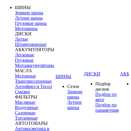
ШИНЫ
Зимние шины
Летние шины
Грузовые шины
Мотошины
ДИСКИ
Литые
Штампованные
АККУМУЛЯТОРЫ
Легковые
Грузовые
Мотоаккумуляторы
МАСЛА
ДИСКИ
АКБ
Моторные
ШИНЫ
Трансмиссионные
Подбор
Антифриз и Тосол
Сезон
дисков
Смазки
Зимние
Подбор по
ФИЛЬТРЫ
шины
авто
Масляные
Летние
Подбор по
Воздушные
шины
параметрам
Салонные
Топливные
АВТОТОВАРЫ
Автокосметика и