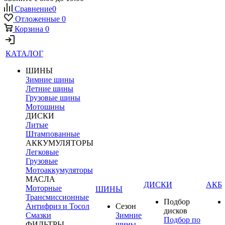
Сравнение
0
Отложенные
0
Корзина
0
КАТАЛОГ
ШИНЫ
Зимние шины
Летние шины
Грузовые шины
Мотошины
ДИСКИ
Литые
Штампованные
АККУМУЛЯТОРЫ
Легковые
Грузовые
Мотоаккумуляторы
МАСЛА
ДИСКИ
АКБ
Моторные
ШИНЫ
Трансмиссионные
Подбор
Антифриз и Тосол
Сезон
дисков
Смазки
Зимние
Подбор по
ФИЛЬТРЫ
шины