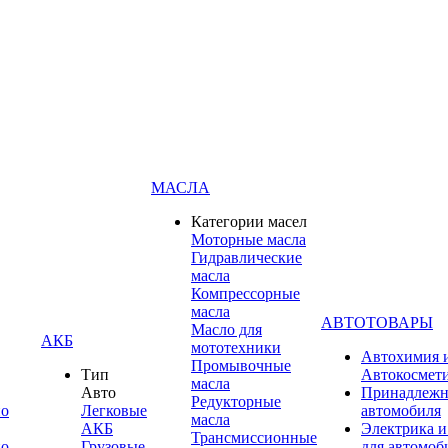
МАСЛА
Категории масел
Моторные масла
Гидравлические
масла
Компрессорные
масла
АВТОТОВАРЫ
Масло для
АКБ
мототехники
Автохимия 
Промывочные
Тип
Автокосмет
масла
Авто
Принадлежн
Редукторные
по
Легковые
автомобиля
масла
АКБ
Электрика и
Трансмиссионные
по
Грузовые
для автомоб