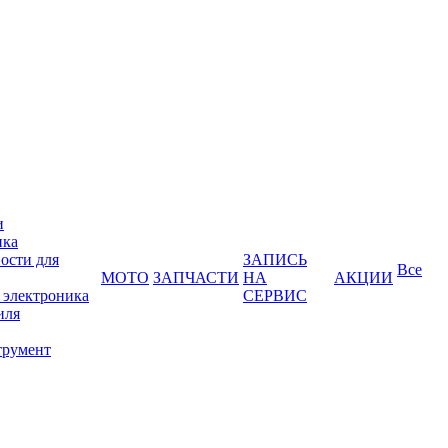
и
ика
ости для
ЗАПИСЬ
Все
МОТО
ЗАПЧАСТИ
НА
АКЦИИ
 электроника
СЕРВИС
иля
трумент