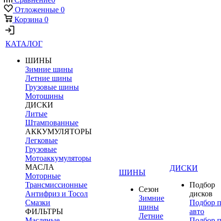
Отложенные
0
Корзина
0
КАТАЛОГ
ШИНЫ
Зимние шины
Летние шины
Грузовые шины
Мотошины
ДИСКИ
Литые
Штампованные
АККУМУЛЯТОРЫ
Легковые
Грузовые
Мотоаккумуляторы
МАСЛА
ДИСКИ
ШИНЫ
Моторные
Трансмиссионные
Подбор
Сезон
Антифриз и Тосол
дисков
Зимние
Смазки
Подбор 
шины
ФИЛЬТРЫ
авто
Летние
Масляные
Подбор 