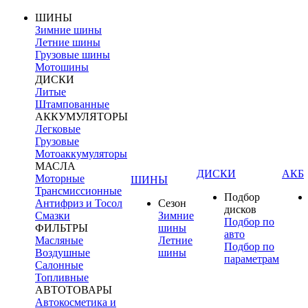
ШИНЫ
Зимние шины
Летние шины
Грузовые шины
Мотошины
ДИСКИ
Литые
Штампованные
АККУМУЛЯТОРЫ
Легковые
Грузовые
Мотоаккумуляторы
МАСЛА
ДИСКИ
АКБ
Моторные
ШИНЫ
Трансмиссионные
Подбор
Антифриз и Тосол
Сезон
дисков
Смазки
Зимние
Подбор по
ФИЛЬТРЫ
шины
авто
Масляные
Летние
Подбор по
Воздушные
шины
параметрам
Салонные
Топливные
АВТОТОВАРЫ
Автокосметика и