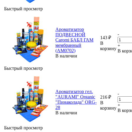
Быстрый просмотр
Ароматизатор
-
ПОДВЕСНОЙ
143
₽
Caromi БАБЛ ГАМ
В
мембранный
+
корзину
(AM0702)
В корз
В наличии
Быстрый просмотр
Ароматизатор гел.
-
"AURAMI" Organic
216
₽
"Пинаколада" ORG-
В
+
28
корзину
В корз
В наличии
Быстрый просмотр