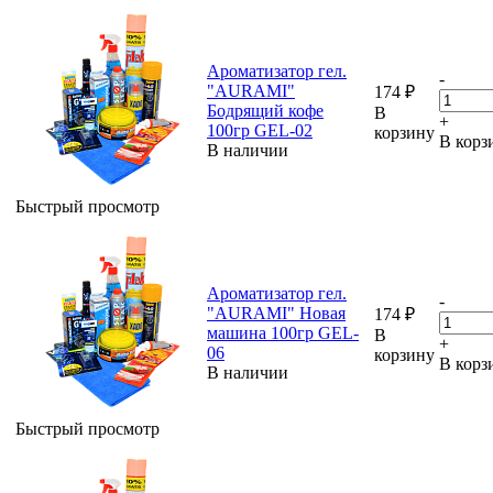
Ароматизатор гел.
-
"AURAMI"
174
₽
Бодрящий кофе
В
+
100гр GEL-02
корзину
В корз
В наличии
Быстрый просмотр
Ароматизатор гел.
-
"AURAMI" Новая
174
₽
машина 100гр GEL-
В
+
06
корзину
В корз
В наличии
Быстрый просмотр