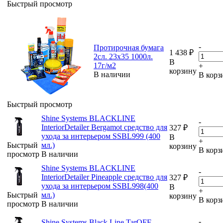
Быстрый просмотр
-
Протирочная бумага
1 438
₽
2сл. 23x35 1000л.
В
17г/м2
+
корзину
В наличии
В корз
Быстрый просмотр
Shine Systems BLACKLINE
-
InteriorDetailer Bergamot средство для
327
₽
ухода за интерьером SSBL999 (400
В
+
Быстрый
мл.)
корзину
В корз
просмотр
В наличии
Shine Systems BLACKLINE
-
InteriorDetailer Pineapple средство для
327
₽
ухода за интерьером SSBL998(400
В
+
Быстрый
мл.)
корзину
В корз
просмотр
В наличии
-
Shine Systems Black Line TarOFF –