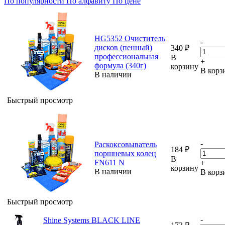
По популярности
По алфавиту
По цене
HG5352 Очиститель
-
дисков (пенный)
340
₽
профессиональная
В
+
формула (340г)
корзину
В корз
В наличии
Быстрый просмотр
-
Раскоксовыватель
184
₽
поршневых колец
В
FN611 N
+
корзину
В наличии
В корз
Быстрый просмотр
-
Shine Systems BLACK LINE