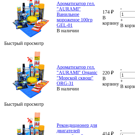
Ароматизатор гел.
-
"AURAMI"
174
₽
Ванильное
В
мороженое 100гр
+
корзину
GEL-01
В корз
В наличии
Быстрый просмотр
Ароматизатор гел.
-
"AURAMI" Organic
220
₽
"Морской сквош"
В
+
ORG-31
корзину
В корз
В наличии
Быстрый просмотр
Рекондиционер для
-
двигателей
414
₽