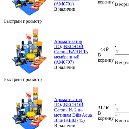
корзину
(AM0701)
В корз
В наличии
Быстрый просмотр
Ароматизатор
-
ПОДВЕСНОЙ
143
₽
Caromi ВАНИЛЬ
В
мембранный
+
корзину
(AM0707)
В корз
В наличии
Быстрый просмотр
Ароматизатор
-
ПОДВЕСНОЙ
312
₽
Caromi № 2 по
В
мотивам Dilis Aqua
+
корзину
Blue (KE83745)
В корз
В наличии