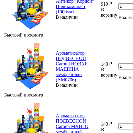
-
Антикор "Кордон"
919
₽
Поликомпласт
В
(1000мл)
+
корзину
В наличии
В корз
Быстрый просмотр
Ароматизатор
ПОДВЕСНОЙ
-
Caromi НОВАЯ
143
₽
МАШИНА
В
+
мембранный
корзину
В корз
(AM0706)
В наличии
Быстрый просмотр
Ароматизатор
-
ПОДВЕСНОЙ
143
₽
Caromi МАНГО
В
мембранный
+