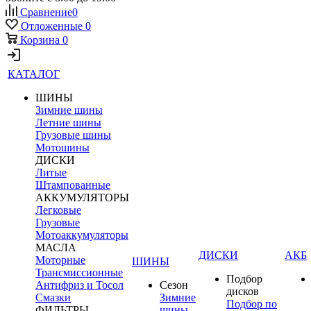
Сравнение
0
Отложенные
0
Корзина
0
КАТАЛОГ
ШИНЫ
Зимние шины
Летние шины
Грузовые шины
Мотошины
ДИСКИ
Литые
Штампованные
АККУМУЛЯТОРЫ
Легковые
Грузовые
Мотоаккумуляторы
МАСЛА
ДИСКИ
АКБ
Моторные
ШИНЫ
Трансмиссионные
Подбор
Антифриз и Тосол
Сезон
дисков
Смазки
Зимние
Подбор по
ФИЛЬТРЫ
шины