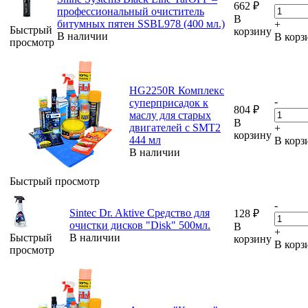
662
₽
профессиональный очиститель
В
битумных пятен SSBL978 (400 мл.)
+
Быстрый
корзину
В наличии
В корз
просмотр
HG2250R Комплекс
-
суперприсадок к
804
₽
маслу для старых
В
двигателей с SMT2
+
корзину
444 мл
В корз
В наличии
Быстрый просмотр
-
Sintec Dr. Aktive Средство для
128
₽
очистки дисков "Disk" 500мл.
В
+
Быстрый
В наличии
корзину
В корз
просмотр