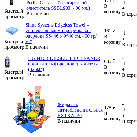
173
₽
PerfectGlass — бесспиртовой
В
очиститель SSBL983 (400 мл.)
+
Быстрый
корзину
В наличии
В корз
просмотр
Shine Systems Edgeless Towel –
-
универсальная микрофибра без
161
₽
оверлока SS446 (40*40 см, 400 гр/
В
+
Быстрый
м2)
корзину
В корз
просмотр
В наличии
-
HG3416R DIESEL JET CLEANER
635
₽
Очиститель форсунок для дизеля
В
(325мл)
+
Быстрый
корзину
В наличии
В корз
просмотр
-
Жидкость
178
₽
антиобледенительная
В
EXTRA -30
+
корзину
В наличии
В корз