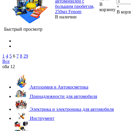
автомобилей с
В
большим пробегом,
+
корзину
250мл Fenom
В корз
В наличии
Быстрый просмотр
1
4
5
6
7
8
29
Все
olla 12
Автохимия и Автокосметика
Принадлежности для автомобиля
Электрика и электроника для автомобиля
Инструмент