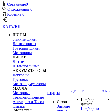
Сравнение
0
Отложенные
0
Корзина
0
КАТАЛОГ
ШИНЫ
Зимние шины
Летние шины
Грузовые шины
Мотошины
ДИСКИ
Литые
Штампованные
АККУМУЛЯТОРЫ
Легковые
Грузовые
Мотоаккумуляторы
МАСЛА
ДИСКИ
АКБ
Моторные
ШИНЫ
Трансмиссионные
Подбор
Антифриз и Тосол
Сезон
дисков
Смазки
Зимние
Подбор по
ФИЛЬТРЫ
шины