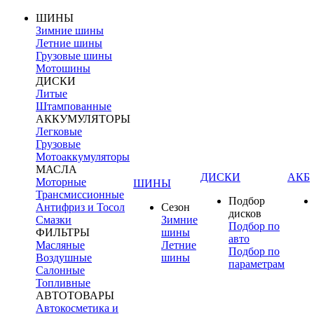
ШИНЫ
Зимние шины
Летние шины
Грузовые шины
Мотошины
ДИСКИ
Литые
Штампованные
АККУМУЛЯТОРЫ
Легковые
Грузовые
Мотоаккумуляторы
МАСЛА
ДИСКИ
АКБ
Моторные
ШИНЫ
Трансмиссионные
Подбор
Антифриз и Тосол
Сезон
дисков
Смазки
Зимние
Подбор по
ФИЛЬТРЫ
шины
авто
Масляные
Летние
Подбор по
Воздушные
шины
параметрам
Салонные
Топливные
АВТОТОВАРЫ
Автокосметика и