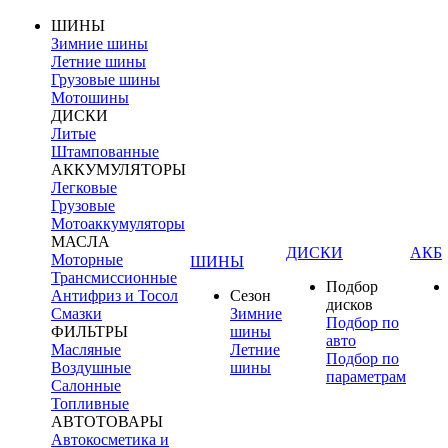
ШИНЫ
Зимние шины
Летние шины
Грузовые шины
Мотошины
ДИСКИ
Литые
Штампованные
АККУМУЛЯТОРЫ
Легковые
Грузовые
Мотоаккумуляторы
МАСЛА
ДИСКИ
АКБ
Моторные
ШИНЫ
Трансмиссионные
Подбор
Антифриз и Тосол
Сезон
дисков
Смазки
Зимние
Подбор по
ФИЛЬТРЫ
шины
авто
Масляные
Летние
Подбор по
Воздушные
шины
параметрам
Салонные
Топливные
АВТОТОВАРЫ
Автокосметика и