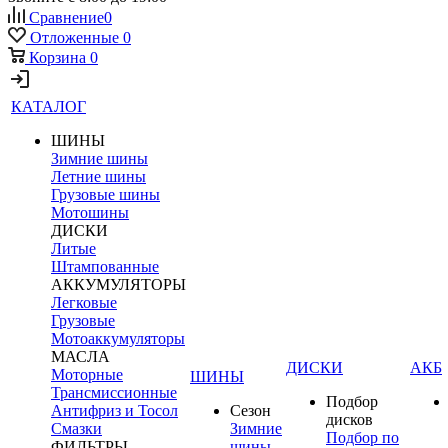
Сравнение
0
Отложенные
0
Корзина
0
КАТАЛОГ
ШИНЫ
Зимние шины
Летние шины
Грузовые шины
Мотошины
ДИСКИ
Литые
Штампованные
АККУМУЛЯТОРЫ
Легковые
Грузовые
Мотоаккумуляторы
МАСЛА
ДИСКИ
АКБ
Моторные
ШИНЫ
Трансмиссионные
Подбор
Антифриз и Тосол
Сезон
дисков
Смазки
Зимние
Подбор по
ФИЛЬТРЫ
шины