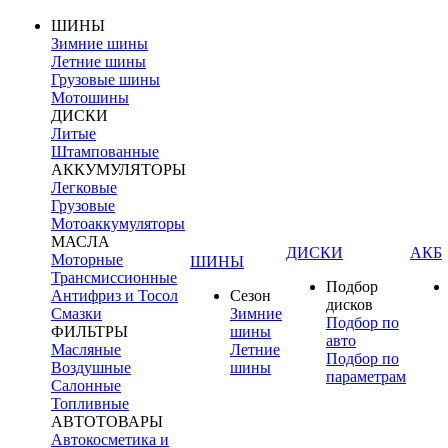
ШИНЫ
Зимние шины
Летние шины
Грузовые шины
Мотошины
ДИСКИ
Литые
Штампованные
АККУМУЛЯТОРЫ
Легковые
Грузовые
Мотоаккумуляторы
МАСЛА
ДИСКИ
АКБ
Моторные
ШИНЫ
Трансмиссионные
Подбор
Антифриз и Тосол
Сезон
дисков
Смазки
Зимние
Подбор по
ФИЛЬТРЫ
шины
авто
Масляные
Летние
Подбор по
Воздушные
шины
параметрам
Салонные
Топливные
АВТОТОВАРЫ
Автокосметика и