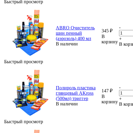
Быстрый просмотр
-
ABRO Очиститель
345
₽
шин пенный
В
(аэрозоль) 400 мл
+
корзину
В наличии
В корз
Быстрый просмотр
-
Полироль пластика
147
₽
глянцевый AKross
В
(500мл) триггер
+
корзину
В наличии
В корз
Быстрый просмотр