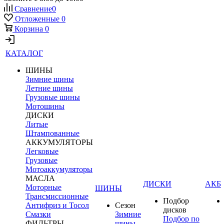
Сравнение
0
Отложенные
0
Корзина
0
КАТАЛОГ
ШИНЫ
Зимние шины
Летние шины
Грузовые шины
Мотошины
ДИСКИ
Литые
Штампованные
АККУМУЛЯТОРЫ
Легковые
Грузовые
Мотоаккумуляторы
МАСЛА
ДИСКИ
АКБ
Моторные
ШИНЫ
Трансмиссионные
Подбор
Антифриз и Тосол
Сезон
дисков
Смазки
Зимние
Подбор по
ФИЛЬТРЫ
шины