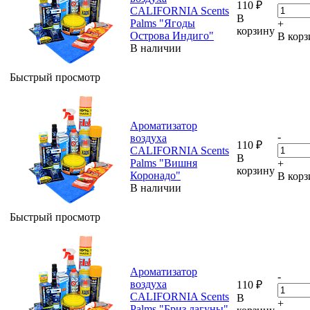
110
₽
CALIFORNIA Scents
В
Palms "Ягоды
+
корзину
Острова Индиго"
В корз
В наличии
Быстрый просмотр
Ароматизатор
-
воздуха
110
₽
CALIFORNIA Scents
В
Palms "Вишня
+
корзину
Коронадо"
В корз
В наличии
Быстрый просмотр
Ароматизатор
-
воздуха
110
₽
CALIFORNIA Scents
В
+
Palms "Бриз лагуны"