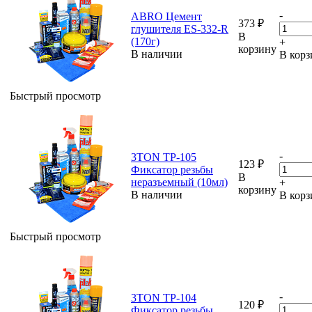
-
ABRO Цемент
373
₽
глушителя ES-332-R
В
(170г)
+
корзину
В наличии
В корз
Быстрый просмотр
-
3TON TP-105
123
₽
Фиксатор резьбы
В
неразъемный (10мл)
+
корзину
В наличии
В корз
Быстрый просмотр
-
3TON TP-104
120
₽
Фиксатор резьбы