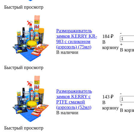
Быстрый просмотр
Размораживатель
-
замков KERRY KR-
184
₽
983 с силиконом
В
+
(аэрозоль) (75мл)
корзину
В корз
В наличии
Быстрый просмотр
Размораживатель
-
замков KERRY с
143
₽
PTFE смазкой
В
+
(аэрозоль) (52мл)
корзину
В корз
В наличии
Быстрый просмотр