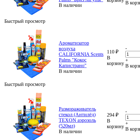
корзину
В корз
В наличии
Быстрый просмотр
Ароматизатор
-
воздуха
110
₽
CALIFORNIA Scents
В
Palms "Кокос
+
корзину
Капистрано"
В корз
В наличии
Быстрый просмотр
Размораживатель
-
стекол (Антилёд)
294
₽
TEXON аэрозоль
В
+
(520мл)
корзину
В корз
В наличии