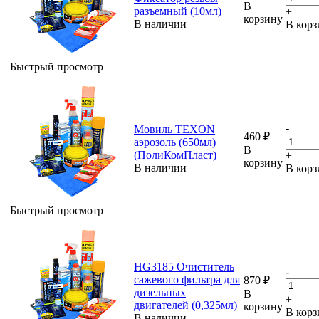
В
разъемный (10мл)
+
корзину
В наличии
В корз
Быстрый просмотр
-
Мовиль TEXON
460
₽
аэрозоль (650мл)
В
(ПолиКомПласт)
+
корзину
В наличии
В корз
Быстрый просмотр
HG3185 Очиститель
-
сажевого фильтра для
870
₽
дизельных
В
+
двигателей (0,325мл)
корзину
В корз
В наличии