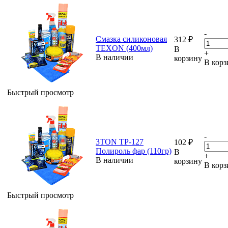
-
Смазка силиконовая
312
₽
TEXON (400мл)
В
+
В наличии
корзину
В корз
Быстрый просмотр
-
3TON TP-127
102
₽
Полироль фар (110гр)
В
+
В наличии
корзину
В корз
Быстрый просмотр