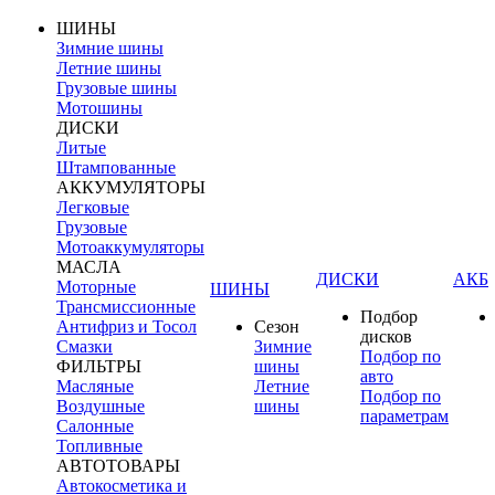
ШИНЫ
Зимние шины
Летние шины
Грузовые шины
Мотошины
ДИСКИ
Литые
Штампованные
АККУМУЛЯТОРЫ
Легковые
Грузовые
Мотоаккумуляторы
МАСЛА
ДИСКИ
АКБ
Моторные
ШИНЫ
Трансмиссионные
Подбор
Антифриз и Тосол
Сезон
дисков
Смазки
Зимние
Подбор по
ФИЛЬТРЫ
шины
авто
Масляные
Летние
Подбор по
Воздушные
шины
параметрам
Салонные
Топливные
АВТОТОВАРЫ
Автокосметика и