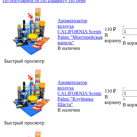
По популярности
По алфавиту
По цене
Ароматизатор
-
воздуха
110
₽
CALIFORNIA Scents
В
Palms "Монтерейская
+
корзину
ваниль"
В корз
В наличии
Быстрый просмотр
Ароматизатор
-
воздуха
110
₽
CALIFORNIA Scents
В
Palms "Клубника
+
корзину
Шаста"
В корз
В наличии
Быстрый просмотр