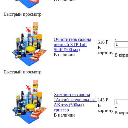
Быстрый просмотр
-
Очиститель салона
516
₽
пенный STP Tuff
В
Stuff (500 мл)
+
корзину
В наличии
В корз
Быстрый просмотр
Химчистка салона
-
"Антибактериальная"
143
₽
AKross (500мл)
В
+
триггер
корзину
В корз
В наличии