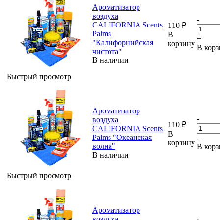
Ароматизатор
воздуха
-
CALIFORNIA Scents
110
₽
Palms
В
+
"Калифорнийская
корзину
В корз
чистота"
В наличии
Быстрый просмотр
Ароматизатор
-
воздуха
110
₽
CALIFORNIA Scents
В
Palms "Океанская
+
корзину
волна"
В корз
В наличии
Быстрый просмотр
Ароматизатор
-
воздуха