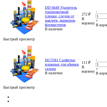
DD 6649 Удалитель
-
тонировочной
272
₽
пленки, следов от
В
наклеек, маркеров,
+
корзину
фломастеров
В корз
В наличии
Быстрый просмотр
-
HG5581 Салфетки
111
₽
влажные для обивки
В
салона
+
корзину
В наличии
В корз
Быстрый просмотр