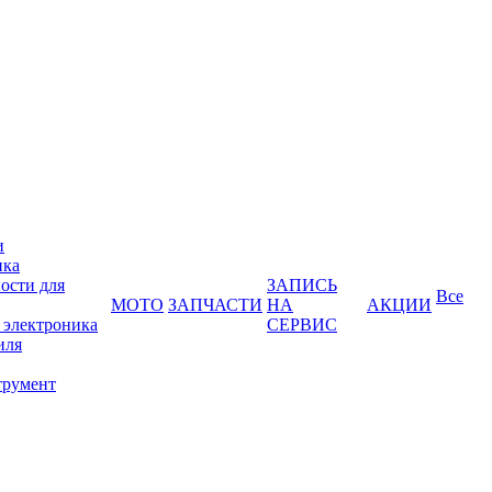
и
ика
ости для
ЗАПИСЬ
Все
МОТО
ЗАПЧАСТИ
НА
АКЦИИ
 электроника
СЕРВИС
иля
трумент