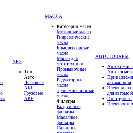
МАСЛА
Категории масел
Моторные масла
Гидравлические
масла
Компрессорные
масла
АВТОТОВАРЫ
Масло для
АКБ
мототехники
Автохимия 
Промывочные
Тип
Автокосмет
масла
Авто
Принадлежн
Редукторные
по
Легковые
автомобиля
масла
АКБ
Электрика и
Трансмиссионные
по
Грузовые
для автомоб
масла
ам
АКБ
Инструмент
Фильтры
Электроинс
Воздушные
фильтры
Масляные
фильтры
Салонные