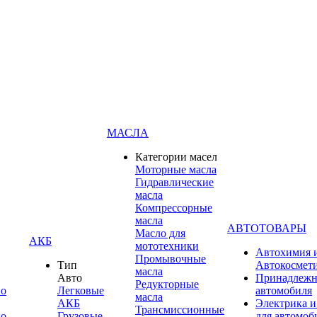
МАСЛА
Категории масел
Моторные масла
Гидравлические
масла
Компрессорные
масла
АВТОТОВАРЫ
Масло для
АКБ
мототехники
Автохимия 
Промывочные
Тип
Автокосмет
масла
Авто
Принадлежн
Редукторные
по
Легковые
автомобиля
масла
АКБ
Электрика и
Трансмиссионные
по
Грузовые
для автомоб