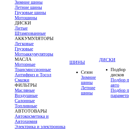
Зимние шины
Летние шины
Грузовые шины
Мотошины
ДИСКИ
Литые
Штампованные
АККУМУЛЯТОРЫ
Легковые
Грузовые
Мотоаккумуляторы
МАСЛА
ДИСКИ
ШИНЫ
Моторные
Трансмиссионные
Подбор
Сезон
Антифриз и Тосол
дисков
Зимние
Смазки
Подбор 
шины
ФИЛЬТРЫ
авто
Летние
Масляные
Подбор 
шины
Воздушные
параметр
Салонные
Топливные
АВТОТОВАРЫ
Автокосметика и
Автохимия
Электрика и электроника