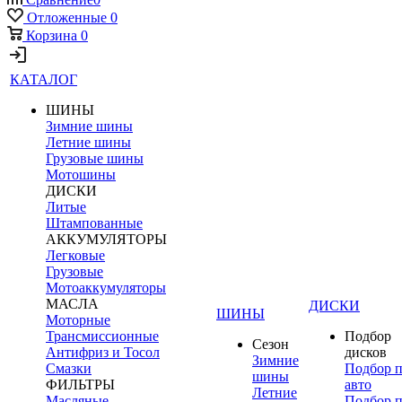
Отложенные
0
Корзина
0
КАТАЛОГ
ШИНЫ
Зимние шины
Летние шины
Грузовые шины
Мотошины
ДИСКИ
Литые
Штампованные
АККУМУЛЯТОРЫ
Легковые
Грузовые
Мотоаккумуляторы
МАСЛА
ДИСКИ
ШИНЫ
Моторные
Трансмиссионные
Подбор
Сезон
Антифриз и Тосол
дисков
Зимние
Смазки
Подбор 
шины
ФИЛЬТРЫ
авто
Летние
Масляные
Подбор 