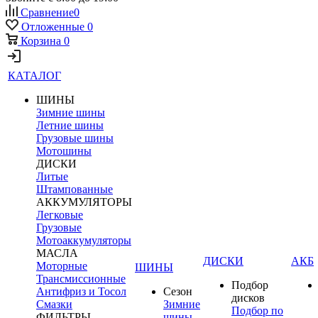
Сравнение
0
Отложенные
0
Корзина
0
КАТАЛОГ
ШИНЫ
Зимние шины
Летние шины
Грузовые шины
Мотошины
ДИСКИ
Литые
Штампованные
АККУМУЛЯТОРЫ
Легковые
Грузовые
Мотоаккумуляторы
МАСЛА
ДИСКИ
АКБ
Моторные
ШИНЫ
Трансмиссионные
Подбор
Антифриз и Тосол
Сезон
дисков
Смазки
Зимние
Подбор по
ФИЛЬТРЫ
шины