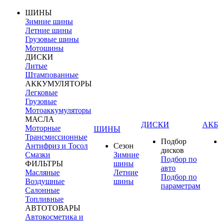
ШИНЫ
Зимние шины
Летние шины
Грузовые шины
Мотошины
ДИСКИ
Литые
Штампованные
АККУМУЛЯТОРЫ
Легковые
Грузовые
Мотоаккумуляторы
МАСЛА
ДИСКИ
АКБ
Моторные
ШИНЫ
Трансмиссионные
Подбор
Антифриз и Тосол
Сезон
дисков
Смазки
Зимние
Подбор по
ФИЛЬТРЫ
шины
авто
Масляные
Летние
Подбор по
Воздушные
шины
параметрам
Салонные
Топливные
АВТОТОВАРЫ
Автокосметика и