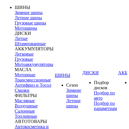
ШИНЫ
Зимние шины
Летние шины
Грузовые шины
Мотошины
ДИСКИ
Литые
Штампованные
АККУМУЛЯТОРЫ
Легковые
Грузовые
Мотоаккумуляторы
МАСЛА
ДИСКИ
АКБ
Моторные
ШИНЫ
Трансмиссионные
Подбор
Антифриз и Тосол
Сезон
дисков
Смазки
Зимние
Подбор по
ФИЛЬТРЫ
шины
авто
Масляные
Летние
Подбор по
Воздушные
шины
параметрам
Салонные
Топливные
АВТОТОВАРЫ
Автокосметика и