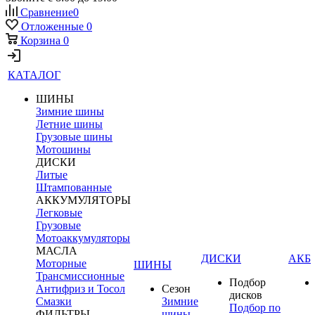
Сравнение
0
Отложенные
0
Корзина
0
КАТАЛОГ
ШИНЫ
Зимние шины
Летние шины
Грузовые шины
Мотошины
ДИСКИ
Литые
Штампованные
АККУМУЛЯТОРЫ
Легковые
Грузовые
Мотоаккумуляторы
МАСЛА
ДИСКИ
АКБ
Моторные
ШИНЫ
Трансмиссионные
Подбор
Антифриз и Тосол
Сезон
дисков
Смазки
Зимние
Подбор по
ФИЛЬТРЫ
шины