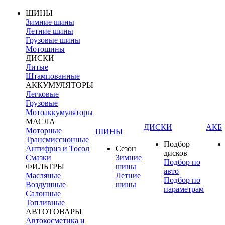
ШИНЫ
Зимние шины
Летние шины
Грузовые шины
Мотошины
ДИСКИ
Литые
Штампованные
АККУМУЛЯТОРЫ
Легковые
Грузовые
Мотоаккумуляторы
МАСЛА
ДИСКИ
АКБ
Моторные
ШИНЫ
Трансмиссионные
Подбор
Антифриз и Тосол
Сезон
дисков
Смазки
Зимние
Подбор по
ФИЛЬТРЫ
шины
авто
Масляные
Летние
Подбор по
Воздушные
шины
параметрам
Салонные
Топливные
АВТОТОВАРЫ
Автокосметика и