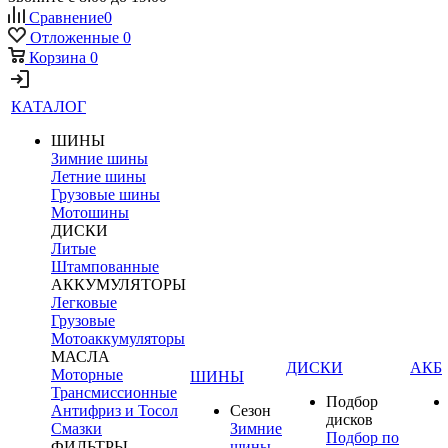
Сравнение
0
Отложенные
0
Корзина
0
КАТАЛОГ
ШИНЫ
Зимние шины
Летние шины
Грузовые шины
Мотошины
ДИСКИ
Литые
Штампованные
АККУМУЛЯТОРЫ
Легковые
Грузовые
Мотоаккумуляторы
МАСЛА
ДИСКИ
АКБ
Моторные
ШИНЫ
Трансмиссионные
Подбор
Антифриз и Тосол
Сезон
дисков
Смазки
Зимние
Подбор по
ФИЛЬТРЫ
шины