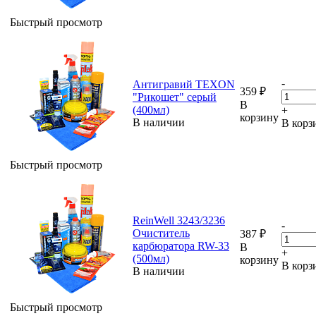
Быстрый просмотр
-
Антигравий TEXON
359
₽
"Рикошет" серый
В
(400мл)
+
корзину
В наличии
В корз
Быстрый просмотр
ReinWell 3243/3236
-
Очиститель
387
₽
карбюратора RW-33
В
+
(500мл)
корзину
В корз
В наличии
Быстрый просмотр