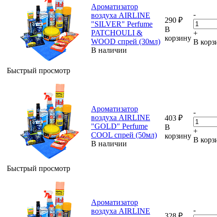
Ароматизатор
-
воздуха AIRLINE
290
₽
"SILVER" Perfume
В
PATCHOULI &
+
корзину
WOOD спрей (30мл)
В корз
В наличии
Быстрый просмотр
Ароматизатор
-
воздуха AIRLINE
403
₽
"GOLD" Perfume
В
+
COOL спрей (50мл)
корзину
В корз
В наличии
Быстрый просмотр
Ароматизатор
-
воздуха AIRLINE
328
₽