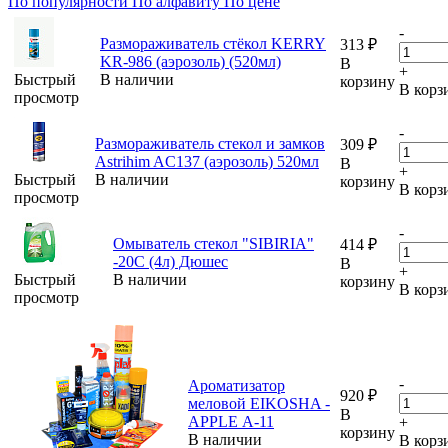
По популярности
По алфавиту
По цене
-
Размораживатель стёкол KERRY
313
₽
KR-986 (аэрозоль) (520мл)
В
+
Быстрый
В наличии
корзину
В корз
просмотр
-
Размораживатель стекол и замков
309
₽
Astrihim AC137 (аэрозоль) 520мл
В
+
Быстрый
В наличии
корзину
В корз
просмотр
-
Омыватель стекол "SIBIRIA"
414
₽
-20С (4л) Дюшес
В
+
Быстрый
В наличии
корзину
В корз
просмотр
-
Ароматизатор
920
₽
меловой EIKOSHA -
В
APPLE А-11
+
корзину
В наличии
В корз