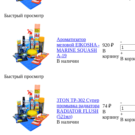
Быстрый просмотр
Ароматизатор
-
меловой EIKOSHA -
920
₽
MARINE SQUASH
В
+
А-19
корзину
В корз
В наличии
Быстрый просмотр
3TON TP-302 Супер
-
промывка радиатора
74
₽
RADIATOR FLUSH
В
+
(521мл)
корзину
В корз
В наличии