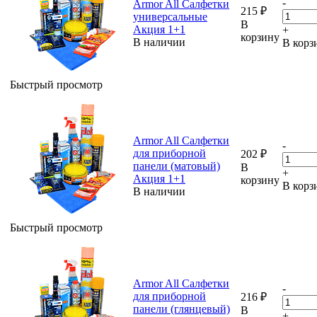
-
Armor All Салфетки
215
₽
универсальные
В
Акция 1+1
+
корзину
В наличии
В корз
Быстрый просмотр
Armor All Салфетки
-
для приборной
202
₽
панели (матовый)
В
+
Акция 1+1
корзину
В корз
В наличии
Быстрый просмотр
Armor All Салфетки
-
для приборной
216
₽
панели (глянцевый)
В
+