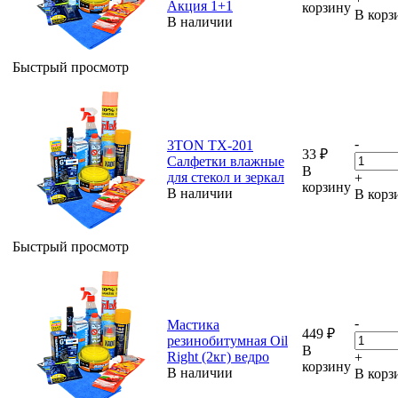
Акция 1+1
корзину
В корз
В наличии
Быстрый просмотр
-
3TON ТХ-201
33
₽
Салфетки влажные
В
для стекол и зеркал
+
корзину
В наличии
В корз
Быстрый просмотр
-
Мастика
449
₽
резинобитумная Oil
В
Right (2кг) ведро
+
корзину
В наличии
В корз