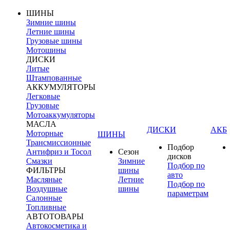
ШИНЫ
Зимние шины
Летние шины
Грузовые шины
Мотошины
ДИСКИ
Литые
Штампованные
АККУМУЛЯТОРЫ
Легковые
Грузовые
Мотоаккумуляторы
МАСЛА
ДИСКИ
АКБ
Моторные
ШИНЫ
Трансмиссионные
Подбор
Антифриз и Тосол
Сезон
дисков
Смазки
Зимние
Подбор по
ФИЛЬТРЫ
шины
авто
Масляные
Летние
Подбор по
Воздушные
шины
параметрам
Салонные
Топливные
АВТОТОВАРЫ
Автокосметика и