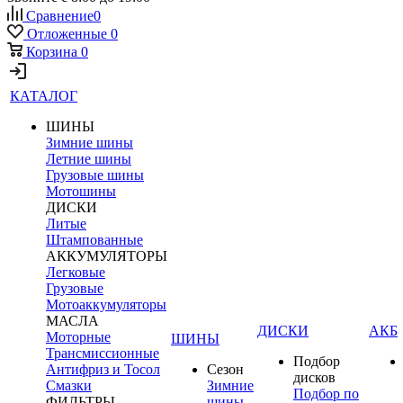
Сравнение
0
Отложенные
0
Корзина
0
КАТАЛОГ
ШИНЫ
Зимние шины
Летние шины
Грузовые шины
Мотошины
ДИСКИ
Литые
Штампованные
АККУМУЛЯТОРЫ
Легковые
Грузовые
Мотоаккумуляторы
МАСЛА
ДИСКИ
АКБ
Моторные
ШИНЫ
Трансмиссионные
Подбор
Антифриз и Тосол
Сезон
дисков
Смазки
Зимние
Подбор по
ФИЛЬТРЫ
шины