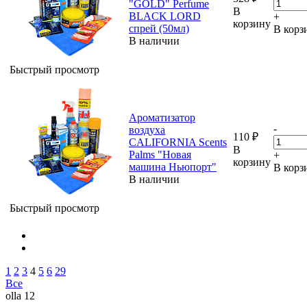
"GOLD" Perfume
В
BLACK LORD
+
корзину
спрей (50мл)
В корз
В наличии
Быстрый просмотр
Ароматизатор
-
воздуха
110
₽
CALIFORNIA Scents
В
Palms "Новая
+
корзину
машина Ньюпорт"
В корз
В наличии
Быстрый просмотр
1
2
3
4
5
6
29
Все
olla 12