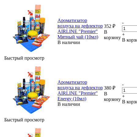
Ароматизатор
-
воздуха на дефлектор
352
₽
AIRLINE "Premier"
В
+
Мятный чай (10мл)
корзину
В корз
В наличии
Быстрый просмотр
Ароматизатор
-
воздуха на дефлектор
380
₽
AIRLINE "Premier"
В
+
Energy (10мл)
корзину
В корз
В наличии
Быстрый просмотр