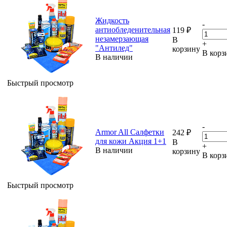
Жидкость
-
антиобледенительная
119
₽
незамерзающая
В
+
"Антилед"
корзину
В корз
В наличии
Быстрый просмотр
-
Armor All Салфетки
242
₽
для кожи Акция 1+1
В
+
В наличии
корзину
В корз
Быстрый просмотр