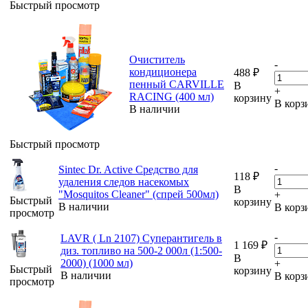
Быстрый просмотр
Очиститель
-
кондиционера
488
₽
пенный CARVILLE
В
+
RACING (400 мл)
корзину
В корз
В наличии
Быстрый просмотр
-
Sintec Dr. Active Средство для
118
₽
удаления следов насекомых
В
"Mosquitos Cleaner" (спрей 500мл)
+
Быстрый
корзину
В наличии
В корз
просмотр
-
LAVR ( Ln 2107) Суперантигель в
1 169
₽
диз. топливо на 500-2 000л (1:500-
В
2000) (1000 мл)
+
Быстрый
корзину
В наличии
В корз
просмотр