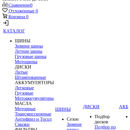
Сравнение
0
Отложенные
0
Корзина
0
КАТАЛОГ
ШИНЫ
Зимние шины
Летние шины
Грузовые шины
Мотошины
ДИСКИ
Литые
Штампованные
АККУМУЛЯТОРЫ
Легковые
Грузовые
Мотоаккумуляторы
МАСЛА
ДИСКИ
АКБ
Моторные
ШИНЫ
Трансмиссионные
Подбор
Антифриз и Тосол
Сезон
дисков
Смазки
Зимние
Подбор по
ФИЛЬТРЫ
шины