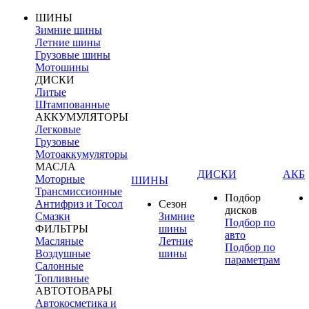
ШИНЫ
Зимние шины
Летние шины
Грузовые шины
Мотошины
ДИСКИ
Литые
Штампованные
АККУМУЛЯТОРЫ
Легковые
Грузовые
Мотоаккумуляторы
МАСЛА
ДИСКИ
АКБ
Моторные
ШИНЫ
Трансмиссионные
Подбор
Антифриз и Тосол
Сезон
дисков
Смазки
Зимние
Подбор по
ФИЛЬТРЫ
шины
авто
Масляные
Летние
Подбор по
Воздушные
шины
параметрам
Салонные
Топливные
АВТОТОВАРЫ
Автокосметика и