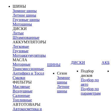
ШИНЫ
Зимние шины
Летние шины
Грузовые шины
Мотошины
ДИСКИ
Литые
Штампованные
АККУМУЛЯТОРЫ
Легковые
Грузовые
Мотоаккумуляторы
МАСЛА
ДИСКИ
АКБ
Моторные
ШИНЫ
Трансмиссионные
Подбор
Антифриз и Тосол
Сезон
дисков
Смазки
Зимние
Подбор по
ФИЛЬТРЫ
шины
авто
Масляные
Летние
Подбор по
Воздушные
шины
параметрам
Салонные
Топливные
АВТОТОВАРЫ
Автокосметика и