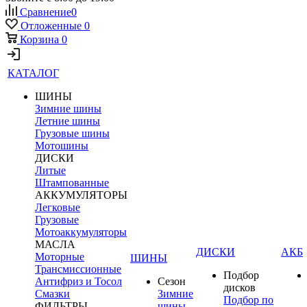
Сравнение
0
Отложенные
0
Корзина
0
КАТАЛОГ
ШИНЫ
Зимние шины
Летние шины
Грузовые шины
Мотошины
ДИСКИ
Литые
Штампованные
АККУМУЛЯТОРЫ
Легковые
Грузовые
Мотоаккумуляторы
МАСЛА
ДИСКИ
АКБ
Моторные
ШИНЫ
Трансмиссионные
Подбор
Антифриз и Тосол
Сезон
дисков
Смазки
Зимние
Подбор по
ФИЛЬТРЫ
шины