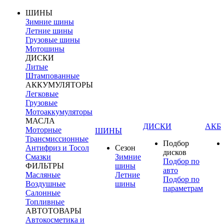
ШИНЫ
Зимние шины
Летние шины
Грузовые шины
Мотошины
ДИСКИ
Литые
Штампованные
АККУМУЛЯТОРЫ
Легковые
Грузовые
Мотоаккумуляторы
МАСЛА
ДИСКИ
АКБ
Моторные
ШИНЫ
Трансмиссионные
Подбор
Антифриз и Тосол
Сезон
дисков
Смазки
Зимние
Подбор по
ФИЛЬТРЫ
шины
авто
Масляные
Летние
Подбор по
Воздушные
шины
параметрам
Салонные
Топливные
АВТОТОВАРЫ
Автокосметика и