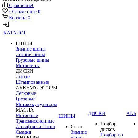
Сравнение
0
Отложенные
0
Корзина
0
КАТАЛОГ
ШИНЫ
Зимние шины
Летние шины
Грузовые шины
Мотошины
ДИСКИ
Литые
Штампованные
АККУМУЛЯТОРЫ
Легковые
Грузовые
Мотоаккумуляторы
МАСЛА
ДИСКИ
АКБ
Моторные
ШИНЫ
Трансмиссионные
Подбор
Антифриз и Тосол
Сезон
дисков
Смазки
Зимние
Подбор по
ФИЛЬТРЫ
шины