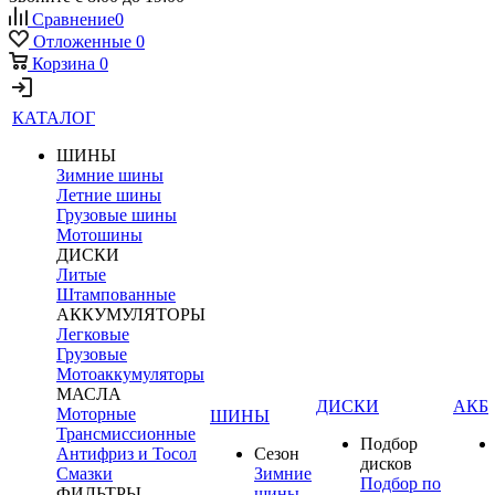
Сравнение
0
Отложенные
0
Корзина
0
КАТАЛОГ
ШИНЫ
Зимние шины
Летние шины
Грузовые шины
Мотошины
ДИСКИ
Литые
Штампованные
АККУМУЛЯТОРЫ
Легковые
Грузовые
Мотоаккумуляторы
МАСЛА
ДИСКИ
АКБ
Моторные
ШИНЫ
Трансмиссионные
Подбор
Антифриз и Тосол
Сезон
дисков
Смазки
Зимние
Подбор по
ФИЛЬТРЫ
шины