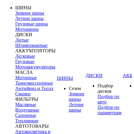
ШИНЫ
Зимние шины
Летние шины
Грузовые шины
Мотошины
ДИСКИ
Литые
Штампованные
АККУМУЛЯТОРЫ
Легковые
Грузовые
Мотоаккумуляторы
МАСЛА
ДИСКИ
АКБ
Моторные
ШИНЫ
Трансмиссионные
Подбор
Антифриз и Тосол
Сезон
дисков
Смазки
Зимние
Подбор по
ФИЛЬТРЫ
шины
авто
Масляные
Летние
Подбор по
Воздушные
шины
параметрам
Салонные
Топливные
АВТОТОВАРЫ
Автокосметика и