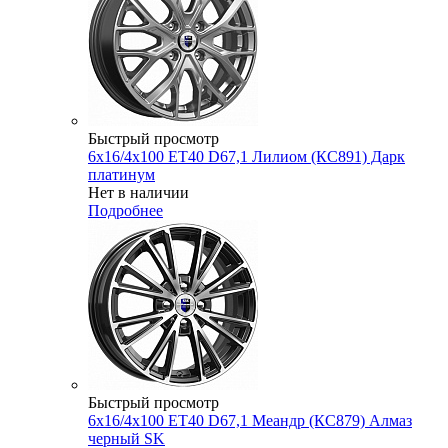
Быстрый просмотр
6x16/4x100 ET40 D67,1 Лилиом (КС891) Дарк
платинум
Нет в наличии
Подробнее
Быстрый просмотр
6x16/4x100 ET40 D67,1 Меандр (КС879) Алмаз
черный SK