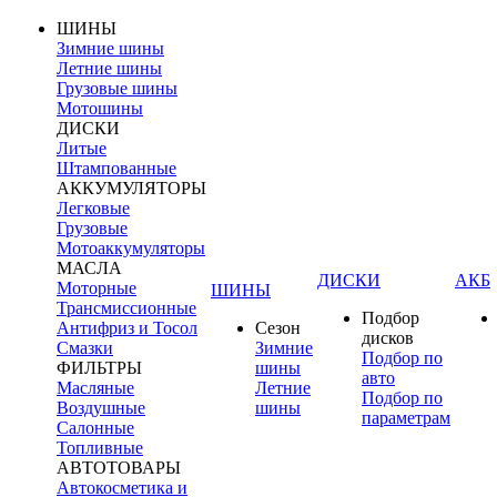
ШИНЫ
Зимние шины
Летние шины
Грузовые шины
Мотошины
ДИСКИ
Литые
Штампованные
АККУМУЛЯТОРЫ
Легковые
Грузовые
Мотоаккумуляторы
МАСЛА
ДИСКИ
АКБ
Моторные
ШИНЫ
Трансмиссионные
Подбор
Антифриз и Тосол
Сезон
дисков
Смазки
Зимние
Подбор по
ФИЛЬТРЫ
шины
авто
Масляные
Летние
Подбор по
Воздушные
шины
параметрам
Салонные
Топливные
АВТОТОВАРЫ
Автокосметика и