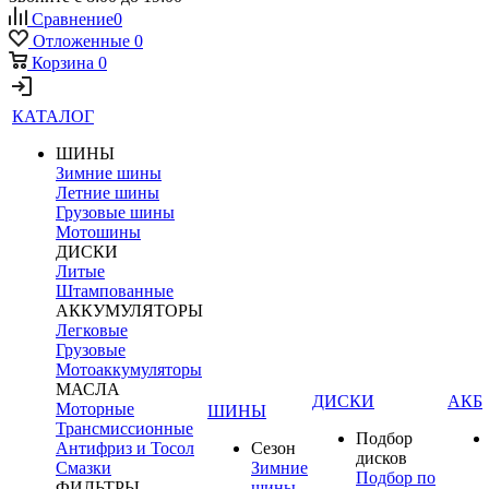
Сравнение
0
Отложенные
0
Корзина
0
КАТАЛОГ
ШИНЫ
Зимние шины
Летние шины
Грузовые шины
Мотошины
ДИСКИ
Литые
Штампованные
АККУМУЛЯТОРЫ
Легковые
Грузовые
Мотоаккумуляторы
МАСЛА
ДИСКИ
АКБ
Моторные
ШИНЫ
Трансмиссионные
Подбор
Антифриз и Тосол
Сезон
дисков
Смазки
Зимние
Подбор по
ФИЛЬТРЫ
шины