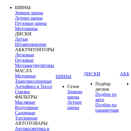
ШИНЫ
Зимние шины
Летние шины
Грузовые шины
Мотошины
ДИСКИ
Литые
Штампованные
АККУМУЛЯТОРЫ
Легковые
Грузовые
Мотоаккумуляторы
МАСЛА
ДИСКИ
АКБ
Моторные
ШИНЫ
Трансмиссионные
Подбор
Антифриз и Тосол
Сезон
дисков
Смазки
Зимние
Подбор по
ФИЛЬТРЫ
шины
авто
Масляные
Летние
Подбор по
Воздушные
шины
параметрам
Салонные
Топливные
АВТОТОВАРЫ
Автокосметика и