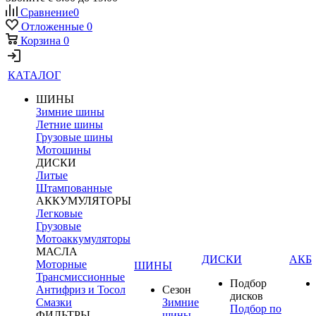
Сравнение
0
Отложенные
0
Корзина
0
КАТАЛОГ
ШИНЫ
Зимние шины
Летние шины
Грузовые шины
Мотошины
ДИСКИ
Литые
Штампованные
АККУМУЛЯТОРЫ
Легковые
Грузовые
Мотоаккумуляторы
МАСЛА
ДИСКИ
АКБ
Моторные
ШИНЫ
Трансмиссионные
Подбор
Антифриз и Тосол
Сезон
дисков
Смазки
Зимние
Подбор по
ФИЛЬТРЫ
шины