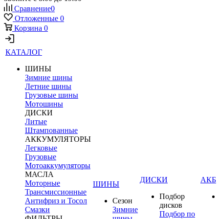
Сравнение
0
Отложенные
0
Корзина
0
КАТАЛОГ
ШИНЫ
Зимние шины
Летние шины
Грузовые шины
Мотошины
ДИСКИ
Литые
Штампованные
АККУМУЛЯТОРЫ
Легковые
Грузовые
Мотоаккумуляторы
МАСЛА
ДИСКИ
АКБ
Моторные
ШИНЫ
Трансмиссионные
Подбор
Антифриз и Тосол
Сезон
дисков
Смазки
Зимние
Подбор по
ФИЛЬТРЫ
шины