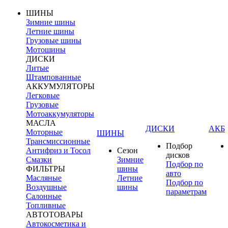
ШИНЫ
Зимние шины
Летние шины
Грузовые шины
Мотошины
ДИСКИ
Литые
Штампованные
АККУМУЛЯТОРЫ
Легковые
Грузовые
Мотоаккумуляторы
МАСЛА
ДИСКИ
АКБ
Моторные
ШИНЫ
Трансмиссионные
Подбор
Антифриз и Тосол
Сезон
дисков
Смазки
Зимние
Подбор по
ФИЛЬТРЫ
шины
авто
Масляные
Летние
Подбор по
Воздушные
шины
параметрам
Салонные
Топливные
АВТОТОВАРЫ
Автокосметика и