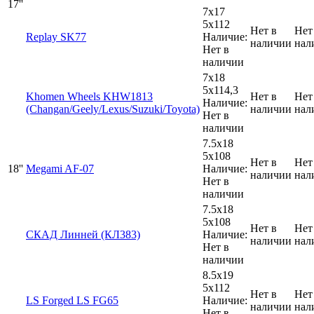
17''
7x17
5x112
Нет в
Нет
Replay SK77
Наличие:
наличии
нал
Нет в
наличии
7x18
5x114,3
Khomen Wheels KHW1813
Нет в
Нет
Наличие:
(Changan/Geely/Lexus/Suzuki/Toyota)
наличии
нал
Нет в
наличии
7.5x18
5x108
Нет в
Нет
18''
Megami AF-07
Наличие:
наличии
нал
Нет в
наличии
7.5x18
5x108
Нет в
Нет
СКАД Линней (КЛ383)
Наличие:
наличии
нал
Нет в
наличии
8.5x19
5x112
Нет в
Нет
LS Forged LS FG65
Наличие:
наличии
нал
Нет в