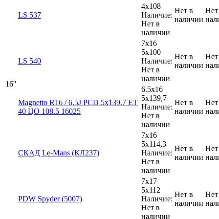
4x108
Нет в
Нет
LS 537
Наличие:
наличии
нал
Нет в
наличии
7x16
5x100
Нет в
Нет
LS 540
Наличие:
наличии
нал
Нет в
наличии
16''
6.5x16
5x139,7
Magnetto R16 / 6.5J PCD 5x139.7 ЕТ
Нет в
Нет
Наличие:
40 ЦО 108.5 16025
наличии
нал
Нет в
наличии
7x16
5x114,3
Нет в
Нет
СКАД Le-Mans (КЛ237)
Наличие:
наличии
нал
Нет в
наличии
7x17
5x112
Нет в
Нет
PDW Spyder (5007)
Наличие:
наличии
нал
Нет в
наличии