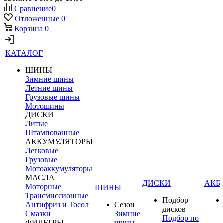
Сравнение
0
Отложенные
0
Корзина
0
КАТАЛОГ
ШИНЫ
Зимние шины
Летние шины
Грузовые шины
Мотошины
ДИСКИ
Литые
Штампованные
АККУМУЛЯТОРЫ
Легковые
Грузовые
Мотоаккумуляторы
МАСЛА
ДИСКИ
АКБ
Моторные
ШИНЫ
Трансмиссионные
Подбор
Антифриз и Тосол
Сезон
дисков
Смазки
Зимние
Подбор по
ФИЛЬТРЫ
шины