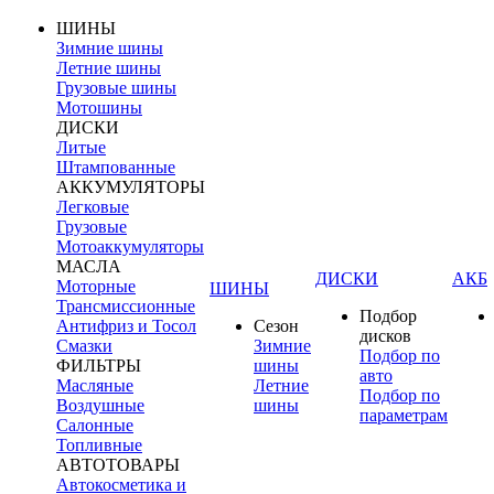
ШИНЫ
Зимние шины
Летние шины
Грузовые шины
Мотошины
ДИСКИ
Литые
Штампованные
АККУМУЛЯТОРЫ
Легковые
Грузовые
Мотоаккумуляторы
МАСЛА
ДИСКИ
АКБ
Моторные
ШИНЫ
Трансмиссионные
Подбор
Антифриз и Тосол
Сезон
дисков
Смазки
Зимние
Подбор по
ФИЛЬТРЫ
шины
авто
Масляные
Летние
Подбор по
Воздушные
шины
параметрам
Салонные
Топливные
АВТОТОВАРЫ
Автокосметика и