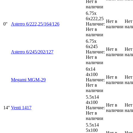
Нет в
наличии
6.75x
6x222,25
Нет в
Нет
0''
Asterro 6/222,25/164/126
Наличие:
наличии
нал
Нет в
наличии
6.75x
6x245
Нет в
Нет
Asterro 6/245/202/127
Наличие:
наличии
нал
Нет в
наличии
6x14
4x100
Нет в
Нет
Megami MGM-29
Наличие:
наличии
нал
Нет в
наличии
5.5x14
4x100
Нет в
Нет
14''
Venti 1417
Наличие:
наличии
нал
Нет в
наличии
5.5x14
5x100
Нет в
Нет