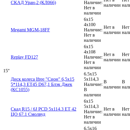
СКАД Уран-2 (КЛ066)
Наличие:
наличии
нал
Нет в
наличии
6x15
4x100
Нет в
Нет
Megami MGM-18FF
Наличие:
наличии
нал
Нет в
наличии
6x15
4x108
Нет в
Нет
Replay FD127
Наличие:
наличии
нал
Нет в
наличии
15''
6.5x15
Диск колеса Ifree "Сион" 6,5х15
5x114,3
В
В
5*114,3 ЕТ45 D67,1 Блэк Джек
Наличие:
наличии
нал
(КС1055)
В
наличии
6x15
5x114,3
Скад R15 / 6J PCD 5x114.3 ЕТ 42
Нет в
Нет
Наличие:
ЦО 67.1 Смолвуд
наличии
нал
Нет в
наличии
6.5x16