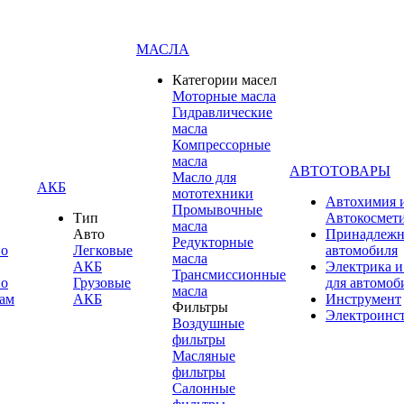
МАСЛА
Категории масел
Моторные масла
Гидравлические
масла
Компрессорные
масла
АВТОТОВАРЫ
Масло для
АКБ
мототехники
Автохимия 
Промывочные
Тип
Автокосмет
масла
Авто
Принадлежн
Редукторные
по
Легковые
автомобиля
масла
АКБ
Электрика и
Трансмиссионные
по
Грузовые
для автомоб
масла
ам
АКБ
Инструмент
Фильтры
Электроинс
Воздушные
фильтры
Масляные
фильтры
Салонные