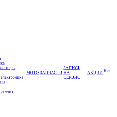
и
ика
ости для
ЗАПИСЬ
Все
МОТО
ЗАПЧАСТИ
НА
АКЦИИ
 электроника
СЕРВИС
иля
трумент