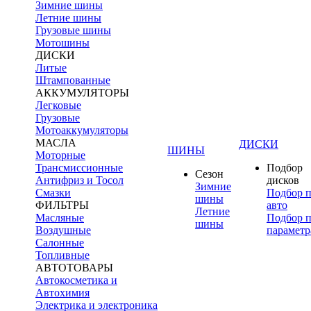
Зимние шины
Летние шины
Грузовые шины
Мотошины
ДИСКИ
Литые
Штампованные
АККУМУЛЯТОРЫ
Легковые
Грузовые
Мотоаккумуляторы
МАСЛА
ДИСКИ
ШИНЫ
Моторные
Трансмиссионные
Подбор
Сезон
Антифриз и Тосол
дисков
Зимние
Смазки
Подбор 
шины
ФИЛЬТРЫ
авто
Летние
Масляные
Подбор 
шины
Воздушные
параметр
Салонные
Топливные
АВТОТОВАРЫ
Автокосметика и
Автохимия
Электрика и электроника