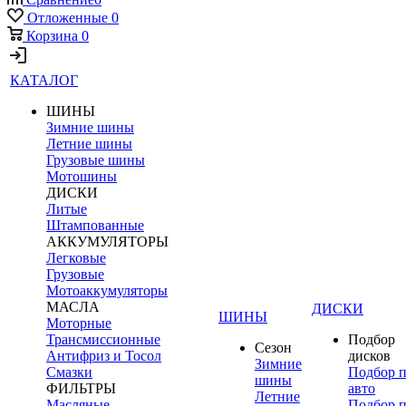
Отложенные
0
Корзина
0
КАТАЛОГ
ШИНЫ
Зимние шины
Летние шины
Грузовые шины
Мотошины
ДИСКИ
Литые
Штампованные
АККУМУЛЯТОРЫ
Легковые
Грузовые
Мотоаккумуляторы
МАСЛА
ДИСКИ
ШИНЫ
Моторные
Трансмиссионные
Подбор
Сезон
Антифриз и Тосол
дисков
Зимние
Смазки
Подбор 
шины
ФИЛЬТРЫ
авто
Летние
Масляные
Подбор 