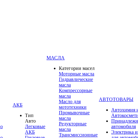
МАСЛА
Категории масел
Моторные масла
Гидравлические
масла
Компрессорные
масла
АВТОТОВАРЫ
Масло для
АКБ
мототехники
Автохимия 
Промывочные
Тип
Автокосмет
масла
Авто
Принадлежн
Редукторные
по
Легковые
автомобиля
масла
АКБ
Электрика и
Трансмиссионные
по
Грузовые
для автомоб