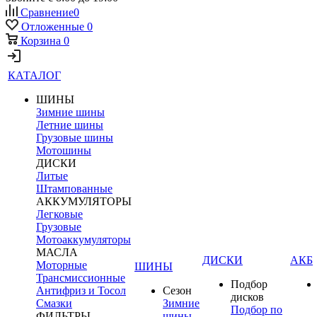
Сравнение
0
Отложенные
0
Корзина
0
КАТАЛОГ
ШИНЫ
Зимние шины
Летние шины
Грузовые шины
Мотошины
ДИСКИ
Литые
Штампованные
АККУМУЛЯТОРЫ
Легковые
Грузовые
Мотоаккумуляторы
МАСЛА
ДИСКИ
АКБ
Моторные
ШИНЫ
Трансмиссионные
Подбор
Антифриз и Тосол
Сезон
дисков
Смазки
Зимние
Подбор по
ФИЛЬТРЫ
шины