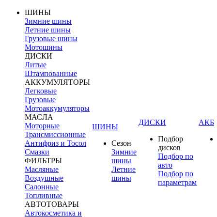
ШИНЫ
Зимние шины
Летние шины
Грузовые шины
Мотошины
ДИСКИ
Литые
Штампованные
АККУМУЛЯТОРЫ
Легковые
Грузовые
Мотоаккумуляторы
МАСЛА
ДИСКИ
АКБ
Моторные
ШИНЫ
Трансмиссионные
Подбор
Антифриз и Тосол
Сезон
дисков
Смазки
Зимние
Подбор по
ФИЛЬТРЫ
шины
авто
Масляные
Летние
Подбор по
Воздушные
шины
параметрам
Салонные
Топливные
АВТОТОВАРЫ
Автокосметика и