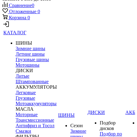
Сравнение
0
Отложенные
0
Корзина
0
КАТАЛОГ
ШИНЫ
Зимние шины
Летние шины
Грузовые шины
Мотошины
ДИСКИ
Литые
Штампованные
АККУМУЛЯТОРЫ
Легковые
Грузовые
Мотоаккумуляторы
МАСЛА
ДИСКИ
АКБ
Моторные
ШИНЫ
Трансмиссионные
Подбор
Антифриз и Тосол
Сезон
дисков
Смазки
Зимние
Подбор по
ФИЛЬТРЫ
шины