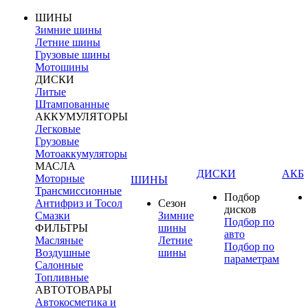
ШИНЫ
Зимние шины
Летние шины
Грузовые шины
Мотошины
ДИСКИ
Литые
Штампованные
АККУМУЛЯТОРЫ
Легковые
Грузовые
Мотоаккумуляторы
МАСЛА
ДИСКИ
АКБ
Моторные
ШИНЫ
Трансмиссионные
Подбор
Антифриз и Тосол
Сезон
дисков
Смазки
Зимние
Подбор по
ФИЛЬТРЫ
шины
авто
Масляные
Летние
Подбор по
Воздушные
шины
параметрам
Салонные
Топливные
АВТОТОВАРЫ
Автокосметика и