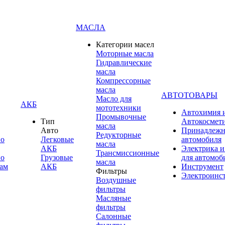
МАСЛА
Категории масел
Моторные масла
Гидравлические
масла
Компрессорные
масла
АВТОТОВАРЫ
Масло для
АКБ
мототехники
Автохимия 
Промывочные
Тип
Автокосмет
масла
Авто
Принадлежн
Редукторные
по
Легковые
автомобиля
масла
АКБ
Электрика и
Трансмиссионные
по
Грузовые
для автомоб
масла
ам
АКБ
Инструмент
Фильтры
Электроинс
Воздушные
фильтры
Масляные
фильтры
Салонные