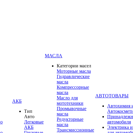
МАСЛА
Категории масел
Моторные масла
Гидравлические
масла
Компрессорные
масла
АВТОТОВАРЫ
Масло для
АКБ
мототехники
Автохимия 
Промывочные
Тип
Автокосмет
масла
Авто
Принадлежн
Редукторные
по
Легковые
автомобиля
масла
АКБ
Электрика и
Трансмиссионные
по
Грузовые
для автомоб