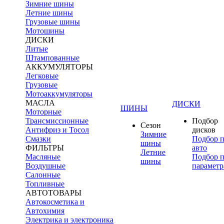
Зимние шины
Летние шины
Грузовые шины
Мотошины
ДИСКИ
Литые
Штампованные
АККУМУЛЯТОРЫ
Легковые
Грузовые
Мотоаккумуляторы
МАСЛА
ДИСКИ
ШИНЫ
Моторные
Трансмиссионные
Подбор
Сезон
Антифриз и Тосол
дисков
Зимние
Смазки
Подбор 
шины
ФИЛЬТРЫ
авто
Летние
Масляные
Подбор 
шины
Воздушные
параметр
Салонные
Топливные
АВТОТОВАРЫ
Автокосметика и
Автохимия
Электрика и электроника