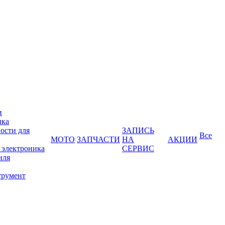
и
ика
ости для
ЗАПИСЬ
Все
МОТО
ЗАПЧАСТИ
НА
АКЦИИ
 электроника
СЕРВИС
иля
трумент