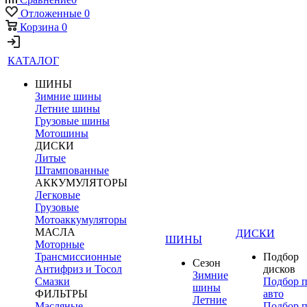
Отложенные
0
Корзина
0
КАТАЛОГ
ШИНЫ
Зимние шины
Летние шины
Грузовые шины
Мотошины
ДИСКИ
Литые
Штампованные
АККУМУЛЯТОРЫ
Легковые
Грузовые
Мотоаккумуляторы
МАСЛА
ДИСКИ
ШИНЫ
Моторные
Трансмиссионные
Подбор
Сезон
Антифриз и Тосол
дисков
Зимние
Смазки
Подбор 
шины
ФИЛЬТРЫ
авто
Летние
Масляные
Подбор 