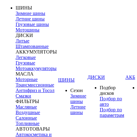
ШИНЫ
Зимние шины
Летние шины
Грузовые шины
Мотошины
ДИСКИ
Литые
Штампованные
АККУМУЛЯТОРЫ
Легковые
Грузовые
Мотоаккумуляторы
МАСЛА
ДИСКИ
АКБ
Моторные
ШИНЫ
Трансмиссионные
Подбор
Антифриз и Тосол
Сезон
дисков
Смазки
Зимние
Подбор по
ФИЛЬТРЫ
шины
авто
Масляные
Летние
Подбор по
Воздушные
шины
параметрам
Салонные
Топливные
АВТОТОВАРЫ
Автокосметика и