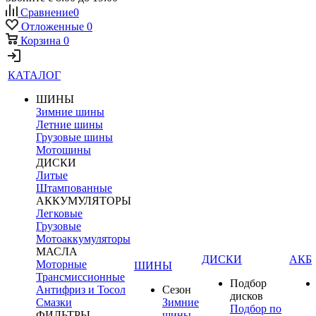
Сравнение
0
Отложенные
0
Корзина
0
КАТАЛОГ
ШИНЫ
Зимние шины
Летние шины
Грузовые шины
Мотошины
ДИСКИ
Литые
Штампованные
АККУМУЛЯТОРЫ
Легковые
Грузовые
Мотоаккумуляторы
МАСЛА
ДИСКИ
АКБ
Моторные
ШИНЫ
Трансмиссионные
Подбор
Антифриз и Тосол
Сезон
дисков
Смазки
Зимние
Подбор по
ФИЛЬТРЫ
шины