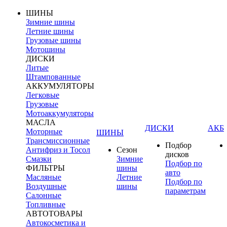
ШИНЫ
Зимние шины
Летние шины
Грузовые шины
Мотошины
ДИСКИ
Литые
Штампованные
АККУМУЛЯТОРЫ
Легковые
Грузовые
Мотоаккумуляторы
МАСЛА
ДИСКИ
АКБ
Моторные
ШИНЫ
Трансмиссионные
Подбор
Антифриз и Тосол
Сезон
дисков
Смазки
Зимние
Подбор по
ФИЛЬТРЫ
шины
авто
Масляные
Летние
Подбор по
Воздушные
шины
параметрам
Салонные
Топливные
АВТОТОВАРЫ
Автокосметика и