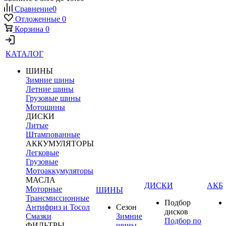
Сравнение
0
Отложенные
0
Корзина
0
КАТАЛОГ
ШИНЫ
Зимние шины
Летние шины
Грузовые шины
Мотошины
ДИСКИ
Литые
Штампованные
АККУМУЛЯТОРЫ
Легковые
Грузовые
Мотоаккумуляторы
МАСЛА
ДИСКИ
АКБ
Моторные
ШИНЫ
Трансмиссионные
Подбор
Антифриз и Тосол
Сезон
дисков
Смазки
Зимние
Подбор по
ФИЛЬТРЫ
шины