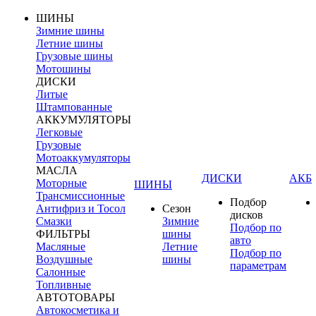
ШИНЫ
Зимние шины
Летние шины
Грузовые шины
Мотошины
ДИСКИ
Литые
Штампованные
АККУМУЛЯТОРЫ
Легковые
Грузовые
Мотоаккумуляторы
МАСЛА
ДИСКИ
АКБ
Моторные
ШИНЫ
Трансмиссионные
Подбор
Антифриз и Тосол
Сезон
дисков
Смазки
Зимние
Подбор по
ФИЛЬТРЫ
шины
авто
Масляные
Летние
Подбор по
Воздушные
шины
параметрам
Салонные
Топливные
АВТОТОВАРЫ
Автокосметика и