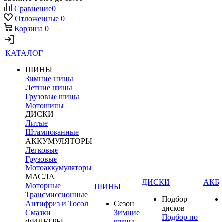
Сравнение
0
Отложенные
0
Корзина
0
КАТАЛОГ
ШИНЫ
Зимние шины
Летние шины
Грузовые шины
Мотошины
ДИСКИ
Литые
Штампованные
АККУМУЛЯТОРЫ
Легковые
Грузовые
Мотоаккумуляторы
МАСЛА
ДИСКИ
АКБ
Моторные
ШИНЫ
Трансмиссионные
Подбор
Антифриз и Тосол
Сезон
дисков
Смазки
Зимние
Подбор по
ФИЛЬТРЫ
шины