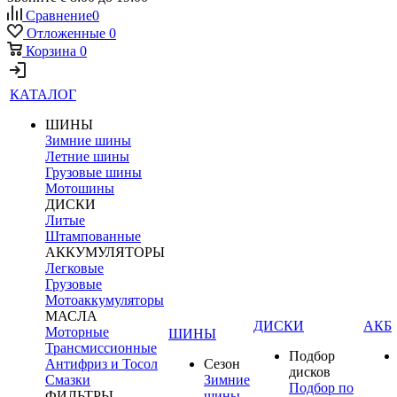
Сравнение
0
Отложенные
0
Корзина
0
КАТАЛОГ
ШИНЫ
Зимние шины
Летние шины
Грузовые шины
Мотошины
ДИСКИ
Литые
Штампованные
АККУМУЛЯТОРЫ
Легковые
Грузовые
Мотоаккумуляторы
МАСЛА
ДИСКИ
АКБ
Моторные
ШИНЫ
Трансмиссионные
Подбор
Антифриз и Тосол
Сезон
дисков
Смазки
Зимние
Подбор по
ФИЛЬТРЫ
шины