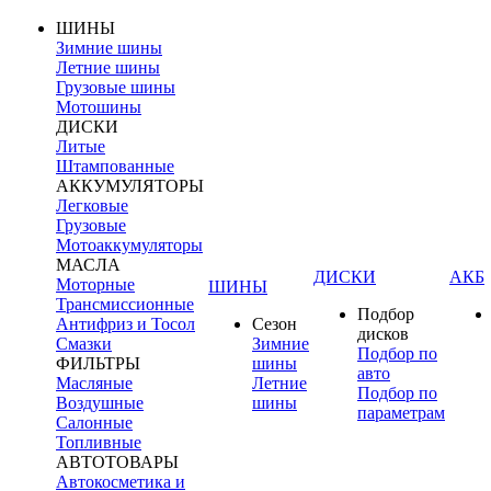
ШИНЫ
Зимние шины
Летние шины
Грузовые шины
Мотошины
ДИСКИ
Литые
Штампованные
АККУМУЛЯТОРЫ
Легковые
Грузовые
Мотоаккумуляторы
МАСЛА
ДИСКИ
АКБ
Моторные
ШИНЫ
Трансмиссионные
Подбор
Антифриз и Тосол
Сезон
дисков
Смазки
Зимние
Подбор по
ФИЛЬТРЫ
шины
авто
Масляные
Летние
Подбор по
Воздушные
шины
параметрам
Салонные
Топливные
АВТОТОВАРЫ
Автокосметика и