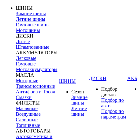
ШИНЫ
Зимние шины
Летние шины
Грузовые шины
Мотошины
ДИСКИ
Литые
Штампованные
АККУМУЛЯТОРЫ
Легковые
Грузовые
Мотоаккумуляторы
МАСЛА
ДИСКИ
АКБ
Моторные
ШИНЫ
Трансмиссионные
Подбор
Антифриз и Тосол
Сезон
дисков
Смазки
Зимние
Подбор по
ФИЛЬТРЫ
шины
авто
Масляные
Летние
Подбор по
Воздушные
шины
параметрам
Салонные
Топливные
АВТОТОВАРЫ
Автокосметика и