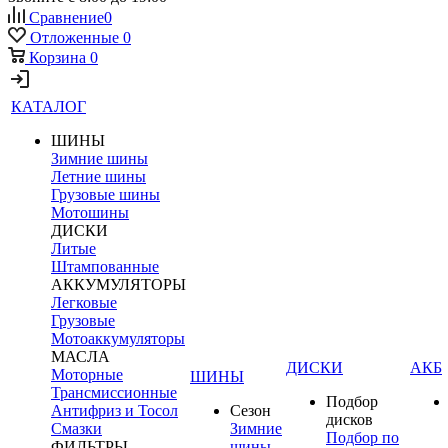
Сравнение
0
Отложенные
0
Корзина
0
КАТАЛОГ
ШИНЫ
Зимние шины
Летние шины
Грузовые шины
Мотошины
ДИСКИ
Литые
Штампованные
АККУМУЛЯТОРЫ
Легковые
Грузовые
Мотоаккумуляторы
МАСЛА
ДИСКИ
АКБ
Моторные
ШИНЫ
Трансмиссионные
Подбор
Антифриз и Тосол
Сезон
дисков
Смазки
Зимние
Подбор по
ФИЛЬТРЫ
шины