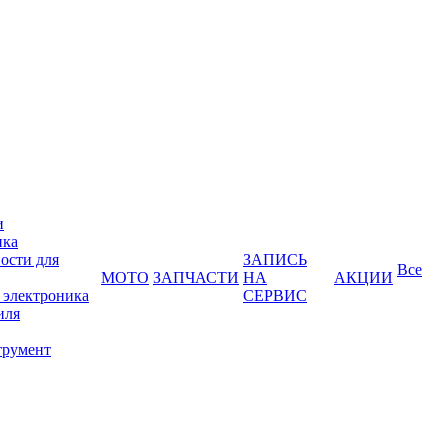
и
ика
ости для
ЗАПИСЬ
Все
МОТО
ЗАПЧАСТИ
НА
АКЦИИ
 электроника
СЕРВИС
иля
трумент