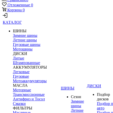
Отложенные
0
Корзина
0
КАТАЛОГ
ШИНЫ
Зимние шины
Летние шины
Грузовые шины
Мотошины
ДИСКИ
Литые
Штампованные
АККУМУЛЯТОРЫ
Легковые
Грузовые
Мотоаккумуляторы
МАСЛА
ДИСКИ
ШИНЫ
Моторные
Трансмиссионные
Подбор
Сезон
Антифриз и Тосол
дисков
Зимние
Смазки
Подбор 
шины
ФИЛЬТРЫ
авто
Летние
Масляные
Подбор 