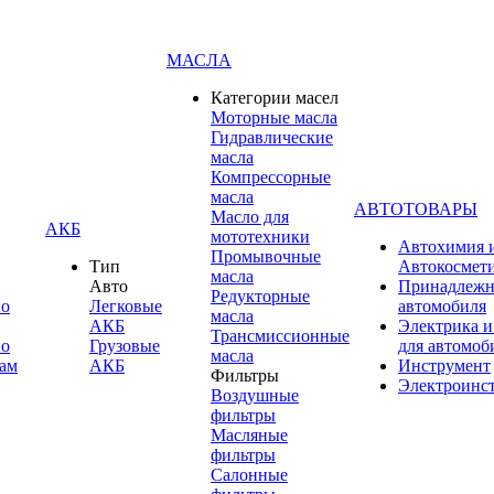
МАСЛА
Категории масел
Моторные масла
Гидравлические
масла
Компрессорные
масла
АВТОТОВАРЫ
Масло для
АКБ
мототехники
Автохимия 
Промывочные
Тип
Автокосмет
масла
Авто
Принадлежн
Редукторные
по
Легковые
автомобиля
масла
АКБ
Электрика и
Трансмиссионные
по
Грузовые
для автомоб
масла
ам
АКБ
Инструмент
Фильтры
Электроинс
Воздушные
фильтры
Масляные
фильтры
Салонные