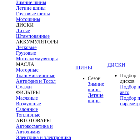
Зимние шины
Летние шины
Грузовые шины
Мотошины
ДИСКИ
Литые
Штампованные
АККУМУЛЯТОРЫ
Легковые
Грузовые
Мотоаккумуляторы
МАСЛА
ДИСКИ
ШИНЫ
Моторные
Трансмиссионные
Подбор
Сезон
Антифриз и Тосол
дисков
Зимние
Смазки
Подбор 
шины
ФИЛЬТРЫ
авто
Летние
Масляные
Подбор 
шины
Воздушные
параметр
Салонные
Топливные
АВТОТОВАРЫ
Автокосметика и
Автохимия
Электрика и электроника