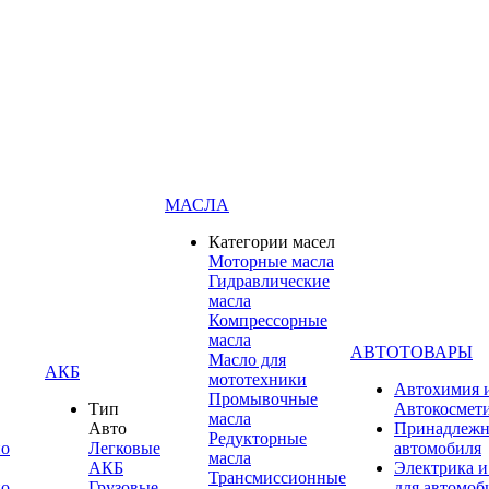
МАСЛА
Категории масел
Моторные масла
Гидравлические
масла
Компрессорные
масла
АВТОТОВАРЫ
Масло для
АКБ
мототехники
Автохимия 
Промывочные
Тип
Автокосмет
масла
Авто
Принадлежн
Редукторные
по
Легковые
автомобиля
масла
АКБ
Электрика и
Трансмиссионные
по
Грузовые
для автомоб