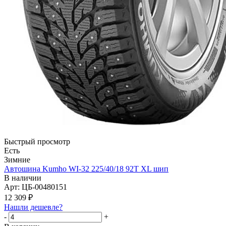
Быстрый просмотр
Есть
Зимние
Автошина Kumho WI-32 225/40/18 92T XL шип
В наличии
Арт: ЦБ-00480151
12 309
₽
Нашли дешевле?
-
+