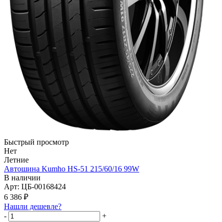
Быстрый просмотр
Нет
Летние
Автошина Kumho HS-51 215/60/16 99W
В наличии
Арт: ЦБ-00168424
6 386
₽
Нашли дешевле?
-
+