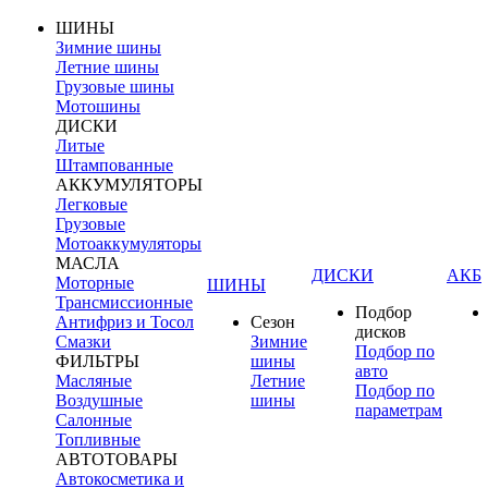
ШИНЫ
Зимние шины
Летние шины
Грузовые шины
Мотошины
ДИСКИ
Литые
Штампованные
АККУМУЛЯТОРЫ
Легковые
Грузовые
Мотоаккумуляторы
МАСЛА
ДИСКИ
АКБ
Моторные
ШИНЫ
Трансмиссионные
Подбор
Антифриз и Тосол
Сезон
дисков
Смазки
Зимние
Подбор по
ФИЛЬТРЫ
шины
авто
Масляные
Летние
Подбор по
Воздушные
шины
параметрам
Салонные
Топливные
АВТОТОВАРЫ
Автокосметика и