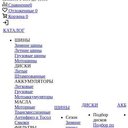
Сравнение
0
Отложенные
0
Корзина
0
КАТАЛОГ
ШИНЫ
Зимние шины
Летние шины
Грузовые шины
Мотошины
ДИСКИ
Литые
Штампованные
АККУМУЛЯТОРЫ
Легковые
Грузовые
Мотоаккумуляторы
МАСЛА
ДИСКИ
АКБ
Моторные
ШИНЫ
Трансмиссионные
Подбор
Антифриз и Тосол
Сезон
дисков
Смазки
Зимние
Подбор по
ФИЛЬТРЫ
шины