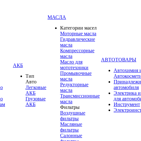
МАСЛА
Категории масел
Моторные масла
Гидравлические
масла
Компрессорные
масла
АВТОТОВАРЫ
Масло для
АКБ
мототехники
Автохимия 
Промывочные
Тип
Автокосмет
масла
Авто
Принадлежн
Редукторные
по
Легковые
автомобиля
масла
АКБ
Электрика и
Трансмиссионные
по
Грузовые
для автомоб
масла
ам
АКБ
Инструмент
Фильтры
Электроинс
Воздушные
фильтры
Масляные
фильтры
Салонные