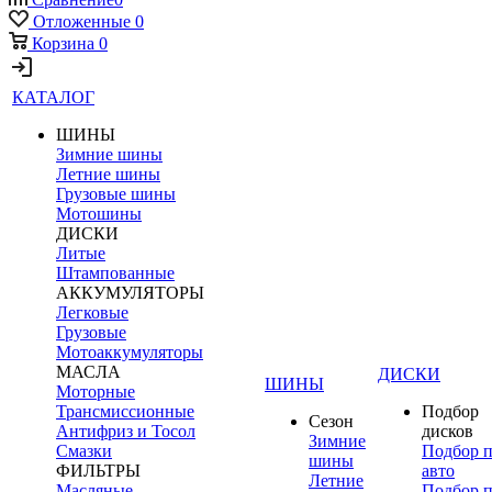
Отложенные
0
Корзина
0
КАТАЛОГ
ШИНЫ
Зимние шины
Летние шины
Грузовые шины
Мотошины
ДИСКИ
Литые
Штампованные
АККУМУЛЯТОРЫ
Легковые
Грузовые
Мотоаккумуляторы
МАСЛА
ДИСКИ
ШИНЫ
Моторные
Трансмиссионные
Подбор
Сезон
Антифриз и Тосол
дисков
Зимние
Смазки
Подбор 
шины
ФИЛЬТРЫ
авто
Летние
Масляные
Подбор 