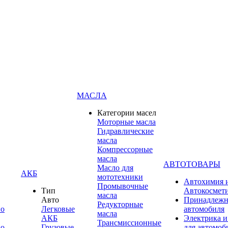
МАСЛА
Категории масел
Моторные масла
Гидравлические
масла
Компрессорные
масла
АВТОТОВАРЫ
Масло для
АКБ
мототехники
Автохимия 
Промывочные
Тип
Автокосмет
масла
Авто
Принадлежн
Редукторные
по
Легковые
автомобиля
масла
АКБ
Электрика и
Трансмиссионные
по
Грузовые
для автомоб