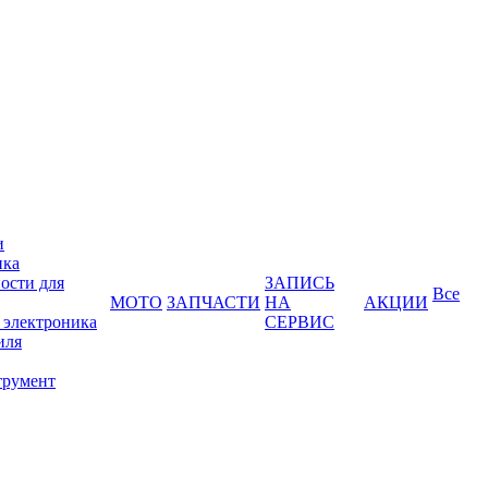
и
ика
ости для
ЗАПИСЬ
Все
МОТО
ЗАПЧАСТИ
НА
АКЦИИ
 электроника
СЕРВИС
иля
трумент