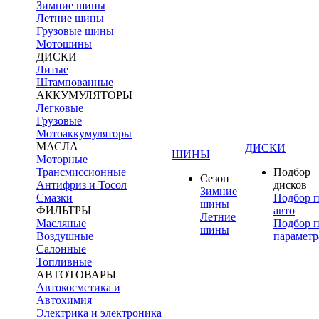
Зимние шины
Летние шины
Грузовые шины
Мотошины
ДИСКИ
Литые
Штампованные
АККУМУЛЯТОРЫ
Легковые
Грузовые
Мотоаккумуляторы
МАСЛА
ДИСКИ
ШИНЫ
Моторные
Трансмиссионные
Подбор
Сезон
Антифриз и Тосол
дисков
Зимние
Смазки
Подбор 
шины
ФИЛЬТРЫ
авто
Летние
Масляные
Подбор 
шины
Воздушные
параметр
Салонные
Топливные
АВТОТОВАРЫ
Автокосметика и
Автохимия
Электрика и электроника