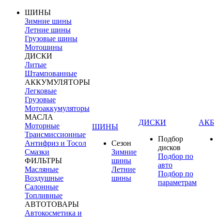
ШИНЫ
Зимние шины
Летние шины
Грузовые шины
Мотошины
ДИСКИ
Литые
Штампованные
АККУМУЛЯТОРЫ
Легковые
Грузовые
Мотоаккумуляторы
МАСЛА
ДИСКИ
АКБ
Моторные
ШИНЫ
Трансмиссионные
Подбор
Антифриз и Тосол
Сезон
дисков
Смазки
Зимние
Подбор по
ФИЛЬТРЫ
шины
авто
Масляные
Летние
Подбор по
Воздушные
шины
параметрам
Салонные
Топливные
АВТОТОВАРЫ
Автокосметика и