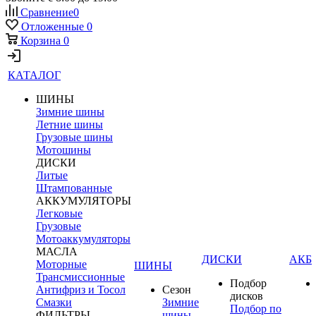
Сравнение
0
Отложенные
0
Корзина
0
КАТАЛОГ
ШИНЫ
Зимние шины
Летние шины
Грузовые шины
Мотошины
ДИСКИ
Литые
Штампованные
АККУМУЛЯТОРЫ
Легковые
Грузовые
Мотоаккумуляторы
МАСЛА
ДИСКИ
АКБ
Моторные
ШИНЫ
Трансмиссионные
Подбор
Антифриз и Тосол
Сезон
дисков
Смазки
Зимние
Подбор по
ФИЛЬТРЫ
шины