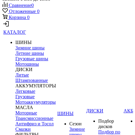
Сравнение
0
Отложенные
0
Корзина
0
КАТАЛОГ
ШИНЫ
Зимние шины
Летние шины
Грузовые шины
Мотошины
ДИСКИ
Литые
Штампованные
АККУМУЛЯТОРЫ
Легковые
Грузовые
Мотоаккумуляторы
МАСЛА
ДИСКИ
АКБ
Моторные
ШИНЫ
Трансмиссионные
Подбор
Антифриз и Тосол
Сезон
дисков
Смазки
Зимние
Подбор по
ФИЛЬТРЫ
шины