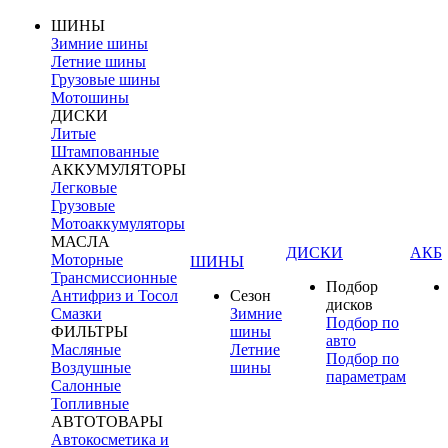
ШИНЫ
Зимние шины
Летние шины
Грузовые шины
Мотошины
ДИСКИ
Литые
Штампованные
АККУМУЛЯТОРЫ
Легковые
Грузовые
Мотоаккумуляторы
МАСЛА
ДИСКИ
АКБ
Моторные
ШИНЫ
Трансмиссионные
Подбор
Антифриз и Тосол
Сезон
дисков
Смазки
Зимние
Подбор по
ФИЛЬТРЫ
шины
авто
Масляные
Летние
Подбор по
Воздушные
шины
параметрам
Салонные
Топливные
АВТОТОВАРЫ
Автокосметика и