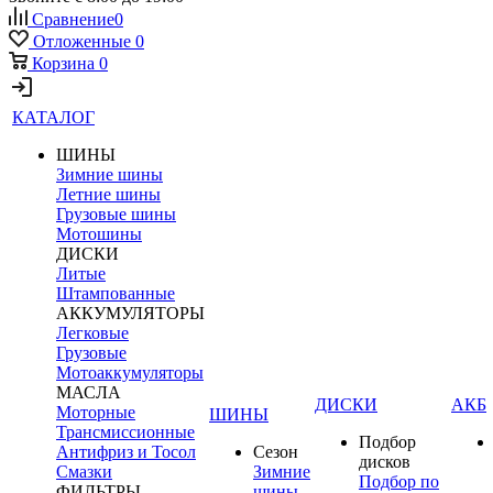
Сравнение
0
Отложенные
0
Корзина
0
КАТАЛОГ
ШИНЫ
Зимние шины
Летние шины
Грузовые шины
Мотошины
ДИСКИ
Литые
Штампованные
АККУМУЛЯТОРЫ
Легковые
Грузовые
Мотоаккумуляторы
МАСЛА
ДИСКИ
АКБ
Моторные
ШИНЫ
Трансмиссионные
Подбор
Антифриз и Тосол
Сезон
дисков
Смазки
Зимние
Подбор по
ФИЛЬТРЫ
шины