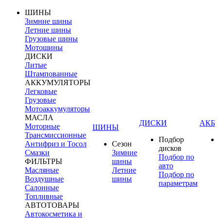
ШИНЫ
Зимние шины
Летние шины
Грузовые шины
Мотошины
ДИСКИ
Литые
Штампованные
АККУМУЛЯТОРЫ
Легковые
Грузовые
Мотоаккумуляторы
МАСЛА
ДИСКИ
АКБ
Моторные
ШИНЫ
Трансмиссионные
Подбор
Антифриз и Тосол
Сезон
дисков
Смазки
Зимние
Подбор по
ФИЛЬТРЫ
шины
авто
Масляные
Летние
Подбор по
Воздушные
шины
параметрам
Салонные
Топливные
АВТОТОВАРЫ
Автокосметика и