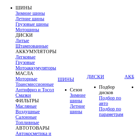
ШИНЫ
Зимние шины
Летние шины
Грузовые шины
Мотошины
ДИСКИ
Литые
Штампованные
АККУМУЛЯТОРЫ
Легковые
Грузовые
Мотоаккумуляторы
МАСЛА
ДИСКИ
АКБ
Моторные
ШИНЫ
Трансмиссионные
Подбор
Антифриз и Тосол
Сезон
дисков
Смазки
Зимние
Подбор по
ФИЛЬТРЫ
шины
авто
Масляные
Летние
Подбор по
Воздушные
шины
параметрам
Салонные
Топливные
АВТОТОВАРЫ
Автокосметика и