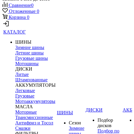
Сравнение
0
Отложенные
0
Корзина
0
КАТАЛОГ
ШИНЫ
Зимние шины
Летние шины
Грузовые шины
Мотошины
ДИСКИ
Литые
Штампованные
АККУМУЛЯТОРЫ
Легковые
Грузовые
Мотоаккумуляторы
МАСЛА
ДИСКИ
АКБ
Моторные
ШИНЫ
Трансмиссионные
Подбор
Антифриз и Тосол
Сезон
дисков
Смазки
Зимние
Подбор по
ФИЛЬТРЫ
шины