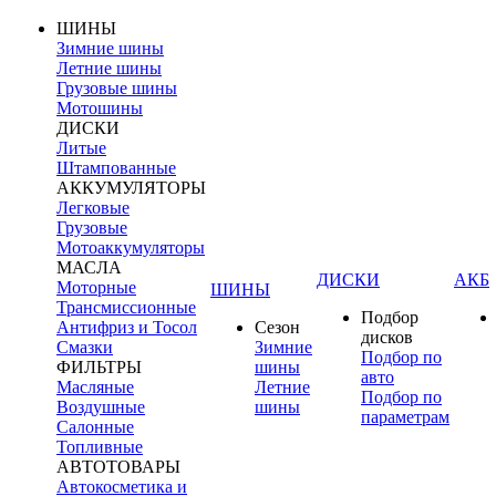
ШИНЫ
Зимние шины
Летние шины
Грузовые шины
Мотошины
ДИСКИ
Литые
Штампованные
АККУМУЛЯТОРЫ
Легковые
Грузовые
Мотоаккумуляторы
МАСЛА
ДИСКИ
АКБ
Моторные
ШИНЫ
Трансмиссионные
Подбор
Антифриз и Тосол
Сезон
дисков
Смазки
Зимние
Подбор по
ФИЛЬТРЫ
шины
авто
Масляные
Летние
Подбор по
Воздушные
шины
параметрам
Салонные
Топливные
АВТОТОВАРЫ
Автокосметика и