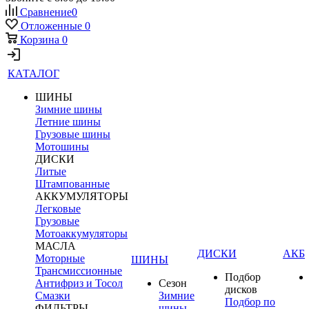
Сравнение
0
Отложенные
0
Корзина
0
КАТАЛОГ
ШИНЫ
Зимние шины
Летние шины
Грузовые шины
Мотошины
ДИСКИ
Литые
Штампованные
АККУМУЛЯТОРЫ
Легковые
Грузовые
Мотоаккумуляторы
МАСЛА
ДИСКИ
АКБ
Моторные
ШИНЫ
Трансмиссионные
Подбор
Антифриз и Тосол
Сезон
дисков
Смазки
Зимние
Подбор по
ФИЛЬТРЫ
шины