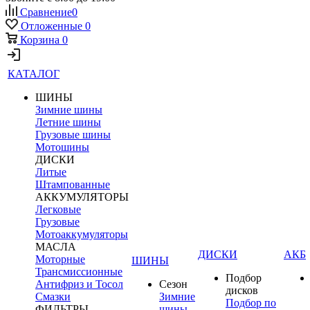
Сравнение
0
Отложенные
0
Корзина
0
КАТАЛОГ
ШИНЫ
Зимние шины
Летние шины
Грузовые шины
Мотошины
ДИСКИ
Литые
Штампованные
АККУМУЛЯТОРЫ
Легковые
Грузовые
Мотоаккумуляторы
МАСЛА
ДИСКИ
АКБ
Моторные
ШИНЫ
Трансмиссионные
Подбор
Антифриз и Тосол
Сезон
дисков
Смазки
Зимние
Подбор по
ФИЛЬТРЫ
шины