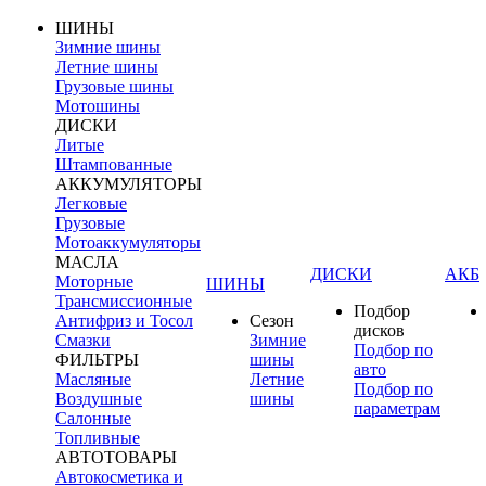
ШИНЫ
Зимние шины
Летние шины
Грузовые шины
Мотошины
ДИСКИ
Литые
Штампованные
АККУМУЛЯТОРЫ
Легковые
Грузовые
Мотоаккумуляторы
МАСЛА
ДИСКИ
АКБ
Моторные
ШИНЫ
Трансмиссионные
Подбор
Антифриз и Тосол
Сезон
дисков
Смазки
Зимние
Подбор по
ФИЛЬТРЫ
шины
авто
Масляные
Летние
Подбор по
Воздушные
шины
параметрам
Салонные
Топливные
АВТОТОВАРЫ
Автокосметика и