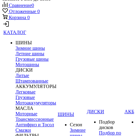
Сравнение
0
Отложенные
0
Корзина
0
КАТАЛОГ
ШИНЫ
Зимние шины
Летние шины
Грузовые шины
Мотошины
ДИСКИ
Литые
Штампованные
АККУМУЛЯТОРЫ
Легковые
Грузовые
Мотоаккумуляторы
МАСЛА
ДИСКИ
АКБ
Моторные
ШИНЫ
Трансмиссионные
Подбор
Антифриз и Тосол
Сезон
дисков
Смазки
Зимние
Подбор по
ФИЛЬТРЫ
шины