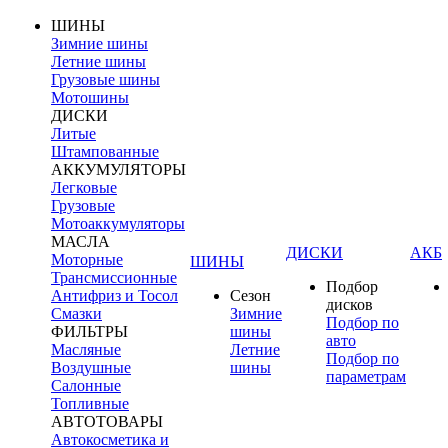
ШИНЫ
Зимние шины
Летние шины
Грузовые шины
Мотошины
ДИСКИ
Литые
Штампованные
АККУМУЛЯТОРЫ
Легковые
Грузовые
Мотоаккумуляторы
МАСЛА
ДИСКИ
АКБ
Моторные
ШИНЫ
Трансмиссионные
Подбор
Антифриз и Тосол
Сезон
дисков
Смазки
Зимние
Подбор по
ФИЛЬТРЫ
шины
авто
Масляные
Летние
Подбор по
Воздушные
шины
параметрам
Салонные
Топливные
АВТОТОВАРЫ
Автокосметика и