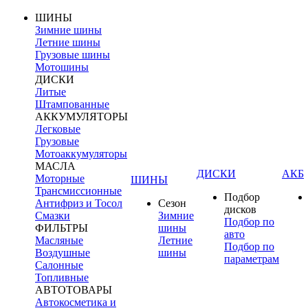
ШИНЫ
Зимние шины
Летние шины
Грузовые шины
Мотошины
ДИСКИ
Литые
Штампованные
АККУМУЛЯТОРЫ
Легковые
Грузовые
Мотоаккумуляторы
МАСЛА
ДИСКИ
АКБ
Моторные
ШИНЫ
Трансмиссионные
Подбор
Антифриз и Тосол
Сезон
дисков
Смазки
Зимние
Подбор по
ФИЛЬТРЫ
шины
авто
Масляные
Летние
Подбор по
Воздушные
шины
параметрам
Салонные
Топливные
АВТОТОВАРЫ
Автокосметика и