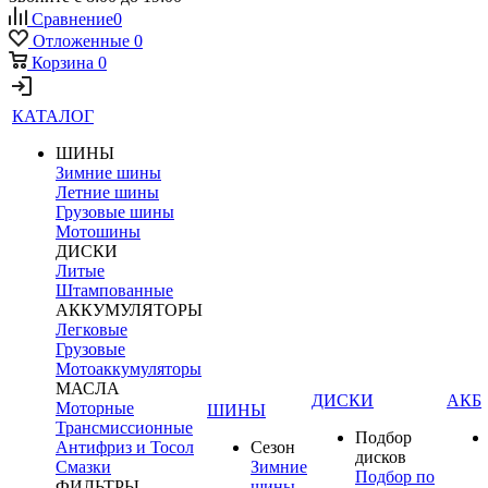
Сравнение
0
Отложенные
0
Корзина
0
КАТАЛОГ
ШИНЫ
Зимние шины
Летние шины
Грузовые шины
Мотошины
ДИСКИ
Литые
Штампованные
АККУМУЛЯТОРЫ
Легковые
Грузовые
Мотоаккумуляторы
МАСЛА
ДИСКИ
АКБ
Моторные
ШИНЫ
Трансмиссионные
Подбор
Антифриз и Тосол
Сезон
дисков
Смазки
Зимние
Подбор по
ФИЛЬТРЫ
шины