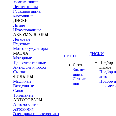
Зимние шины
Летние шины
Грузовые шины
Мотошины
ДИСКИ
Литые
Штампованные
АККУМУЛЯТОРЫ
Легковые
Грузовые
Мотоаккумуляторы
МАСЛА
ДИСКИ
ШИНЫ
Моторные
Трансмиссионные
Подбор
Сезон
Антифриз и Тосол
дисков
Зимние
Смазки
Подбор 
шины
ФИЛЬТРЫ
авто
Летние
Масляные
Подбор 
шины
Воздушные
параметр
Салонные
Топливные
АВТОТОВАРЫ
Автокосметика и
Автохимия
Электрика и электроника