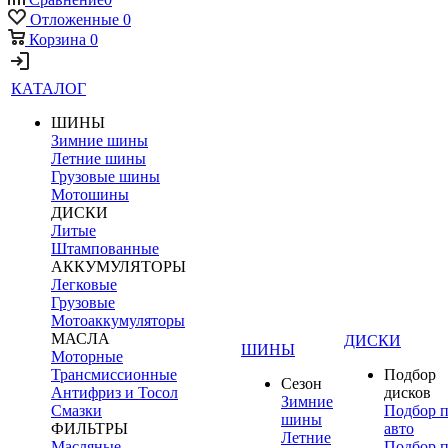
Отложенные
0
Корзина
0
КАТАЛОГ
ШИНЫ
Зимние шины
Летние шины
Грузовые шины
Мотошины
ДИСКИ
Литые
Штампованные
АККУМУЛЯТОРЫ
Легковые
Грузовые
Мотоаккумуляторы
МАСЛА
ДИСКИ
ШИНЫ
Моторные
Трансмиссионные
Подбор
Сезон
Антифриз и Тосол
дисков
Зимние
Смазки
Подбор 
шины
ФИЛЬТРЫ
авто
Летние
Масляные
Подбор 