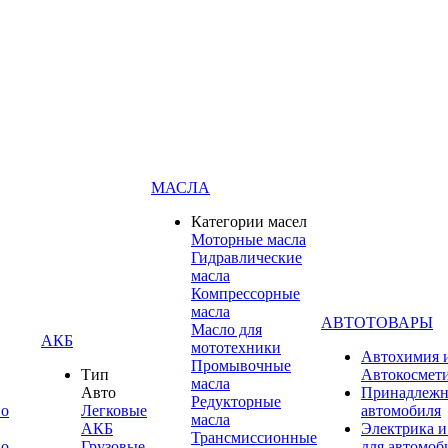
МАСЛА
Категории масел
Моторные масла
Гидравлические
масла
Компрессорные
масла
АВТОТОВАРЫ
Масло для
АКБ
мототехники
Автохимия 
Промывочные
Тип
Автокосмет
масла
Авто
Принадлежн
Редукторные
по
Легковые
автомобиля
масла
АКБ
Электрика и
Трансмиссионные
по
Грузовые
для автомоб