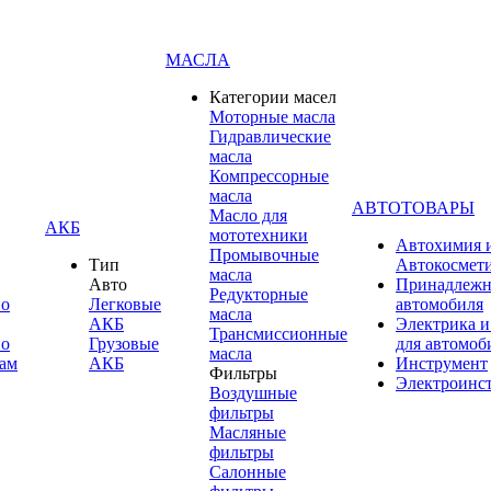
МАСЛА
Категории масел
Моторные масла
Гидравлические
масла
Компрессорные
масла
АВТОТОВАРЫ
Масло для
АКБ
мототехники
Автохимия 
Промывочные
Тип
Автокосмет
масла
Авто
Принадлежн
Редукторные
по
Легковые
автомобиля
масла
АКБ
Электрика и
Трансмиссионные
по
Грузовые
для автомоб
масла
ам
АКБ
Инструмент
Фильтры
Электроинс
Воздушные
фильтры
Масляные
фильтры
Салонные