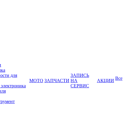
и
ика
ости для
ЗАПИСЬ
Все
МОТО
ЗАПЧАСТИ
НА
АКЦИИ
 электроника
СЕРВИС
иля
трумент