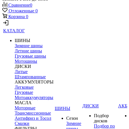
Сравнение
0
Отложенные
0
Корзина
0
КАТАЛОГ
ШИНЫ
Зимние шины
Летние шины
Грузовые шины
Мотошины
ДИСКИ
Литые
Штампованные
АККУМУЛЯТОРЫ
Легковые
Грузовые
Мотоаккумуляторы
МАСЛА
ДИСКИ
АКБ
Моторные
ШИНЫ
Трансмиссионные
Подбор
Антифриз и Тосол
Сезон
дисков
Смазки
Зимние
Подбор по
ФИЛЬТРЫ
шины