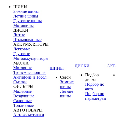
ШИНЫ
Зимние шины
Летние шины
Грузовые шины
Мотошины
ДИСКИ
Литые
Штампованные
АККУМУЛЯТОРЫ
Легковые
Грузовые
Мотоаккумуляторы
МАСЛА
ДИСКИ
АКБ
Моторные
ШИНЫ
Трансмиссионные
Подбор
Антифриз и Тосол
Сезон
дисков
Смазки
Зимние
Подбор по
ФИЛЬТРЫ
шины
авто
Масляные
Летние
Подбор по
Воздушные
шины
параметрам
Салонные
Топливные
АВТОТОВАРЫ
Автокосметика и